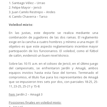
1. Santiago Vélez – Urrao
2. Felipe Mayor – Jericó
3. Juan Camilo Restrepo – Andes
4. Camilo Chaverra – Tarso
Voleibol mixto:
En las justas, este deporte se realiza mediante una
combinación de jugadores de las dos ramas. El reglamento
exige en la cancha a cuatro hombres y mínimo a una mujer. El
objetivo es que este aspecto reglamentario incentive mayor
participación de los funcionarios. El voleibol, como el fútbol
de salón, evidenció un buen nivel técnico.
Sobre las 10:15 a.m. en el coliseo de Jericó, en el último juego
del campeonato, se enfrentaron Jardín y Amagá, ambos
equipos invictos hasta esta fase del torneo. Terminado el
compromiso, el título fue para los representantes de Amagá
que se impusieron tres sets por dos, con parciales 18-25, 25-
11, 23-25, 25-21 y 15-8.
Fem:
Jardín 2 – Amagá 3
Posiciones finales en voleibol mixto:
1.- Amagá