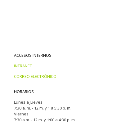
ACCESOS INTERNOS
INTRANET
CORREO ELECTRÓNICO
HORARIOS
Lunes a Jueves
7:30 a. m. - 12 m. y 1 a 5:30 p. m.
Viernes
7:30 a.m. - 12 m. y 1:00 a 4:30 p. m.