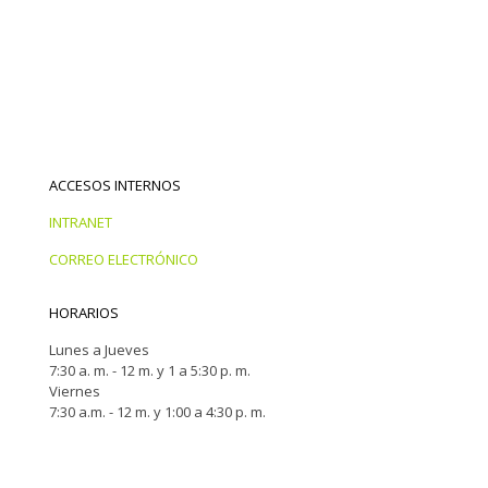
ACCESOS INTERNOS
INTRANET
CORREO ELECTRÓNICO
HORARIOS
Lunes a Jueves
7:30 a. m. - 12 m. y 1 a 5:30 p. m.
Viernes
7:30 a.m. - 12 m. y 1:00 a 4:30 p. m.