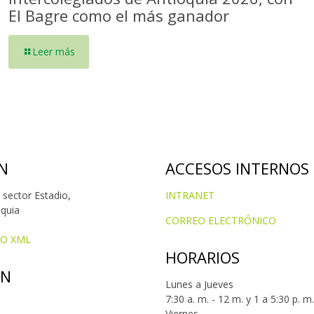
El Bagre como el más ganador
Leer más
N
ACCESOS INTERNOS
 sector Estadio,
INTRANET
oquia
CORREO ELECTRÓNICO
IO XML
HORARIOS
ÓN
Lunes a Jueves
7:30 a. m. - 12 m. y 1 a 5:30 p. m.
Viernes