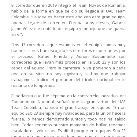
El corredor que en 2019 integró el Team Novak de Rumania,
habló de la forma en que se dio su llegada al UAE Team
Colombia. “La idea es hacer este año con este gran equipo,
apenas llegué de correr en Europa unos meses, Gabriel
Jaime Vélez me contó lo del equipo y me dijo que me quería
en el”.
“Los 13 corredores que estamos en el equipo somos muy
buenos, si nos han escogido los directores es porque es por
el proceso. Rafael Pineda y Adrián Bustamante son
corredores que llevan más proceso en la Sub 23 y son los
capos del equipo. Pero la carretera lo va poniendo a cada
uno en su sitio, no soy egoísta y si hay que trabajar
trabajamos”. Indicó el portador del tricolor nacional en lo
restante de temporada.
El pedalista que fue séptimo en la contrarreloj individual del
Campeonato Nacional, señaló que la gran virtud del UAE
Team Colombia, ha sido el gran trabajo en equipo. “En un
equipo Sub 23 siempre hay rivalidades, pero la unión hace la
fuerza, lo hemos demostrado juntos y todo nos ha salido
bien. Todos tenemos nuestro momento de brillar, tenemos
escaladores, velocistas. Es difícil porque en equipos Sub 23
todos queremos ganar, pero tenemos que pararnos y tener