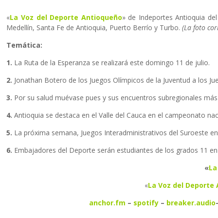
«
La Voz del Deporte Antioqueño
» de Indeportes Antioquia del
Medellín, Santa Fe de Antioquia, Puerto Berrío y Turbo.
(La foto co
Temática:
1.
La Ruta de la Esperanza se realizará este domingo 11 de julio.
2.
Jonathan Botero de los Juegos Olímpicos de la Juventud a los J
3.
Por su salud muévase pues y sus encuentros subregionales más
4.
Antioquia se destaca en el Valle del Cauca en el campeonato nacio
5.
La próxima semana, Juegos Interadministrativos del Suroeste en e
6.
Embajadores del Deporte serán estudiantes de los grados 11 en
«
La
«
La Voz del Deporte
anchor.fm
–
spotify
–
breaker.audio