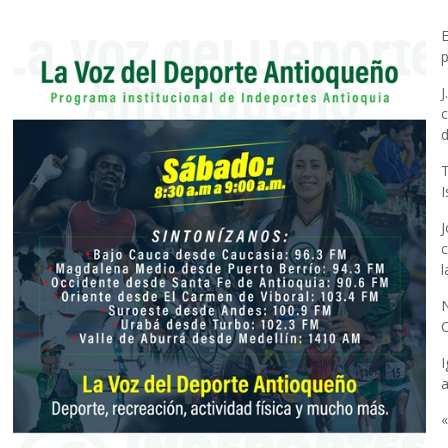
p
d
I
l
C
«