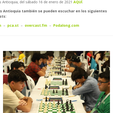
s Antioquia, del sábado 16 de enero de 2021
AQUÍ
.
es Antioquia también se pueden escuchar en los siguientes
sts:
m
–
pca.st
–
overcast.fm
–
Podalong.com