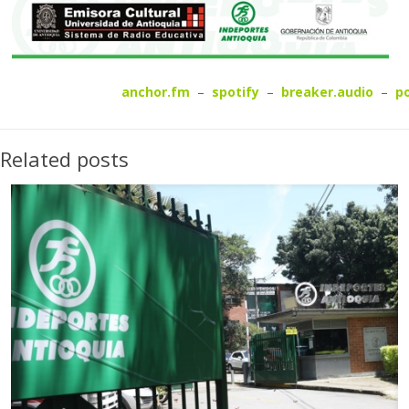
anchor.fm
–
spotify
–
breaker.audio
–
po
Related posts