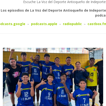
Escuche La Voz del Deporte Antioqueño de Indeporte
Los episodios de La Voz del Deporte Antioqueño de Indeport
podca
dcasts.google
–
podcasts.apple
–
radiopublic
–
castbox.f