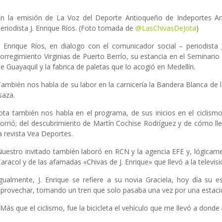
En la emisión de La Voz del Deporte Antioqueño de Indeportes An
eriodista J. Enrique Ríos. (Foto tomada de
@LasChivasDeJota
)
J. Enrique Ríos, en dialogo con el comunicador social – periodist
corregimiento Virginias de Puerto Berrío, su estancia en el Seminari
e Guayaquil y la fabrica de paletas que lo acogió en Medellín.
También nos habla de su labor en la carnicería la Bandera Blanca de 
saza.
Jota también nos habla en el programa, de sus inicios en el ciclism
corrió; del descubrimiento de Martín Cochise Rodríguez y de cómo lleg
a revista Vea Deportes.
Nuestro invitado también laboró en RCN y la agencia EFE y, lógica
aracol y de las afamadas «Chivas de J. Enrique» que llevó a la televi
Igualmente, J. Enrique se refiere a su novia Graciela, hoy día su 
aprovechar, tomando un tren que solo pasaba una vez por una estació
Más que el ciclismo, fue la bicicleta el vehículo que me llevó a donde