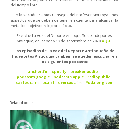
del tiempo libre.
–
En la sección “Sabios Consejos del Profesor Montoya”, hoy
aspectos que se deben de tener en cuenta para alcanzar la
meta, los objetivos y lograr el éxito.
Escuche La Voz del Deporte Antioqueño de Indeportes
Antioquia, del sábado 19 de septiembre de 2020
AQU
Í
.
Los episodios de La Voz del Deporte Antioqueño de
Indeportes Antioquia también se pueden escuchar en
los siguientes podcasts:
anchor.fm
–
spotify
–
breaker.audio
–
podcasts.google
–
podcasts.apple
–
radiopublic
–
castbox.fm
–
pca.st
–
overcast.fm
–
Podalong.com
Related posts