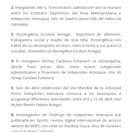
2:
Integrantes del G 10 mostraron satisfacción por la reunión
entre los Institutos Deportivos del Área Metropolitana e
Indeportes Antioquia.
(Voz de Sandra Quiroz Villa del Indesa de
Sabaneta).
3:
Rosangélica Escobar Arriaga… deportista de atletismo,
trabajadora social y madre de una niña. Rosangélica nos
habla de su desempeño en esos roles e invita a sus pares a
estudiar
. (Entrevista con Rosangélica Escobar Arriaga).
4:
El rionegrero Ferney Cardona Echeverri se desempeña,
desde hace pocos días, como nuevo subgerente
administrativo y financiero de Indeportes Antioquia.
(Voz de
Ferney Cardona Echeverri).
5:
Seis de abril celebración del Día Mundial de la Actividad
Física. Indeportes Antioquia convoca a los municipios a
programar diferentes actividades entre el 6 y 12 de abril.
(Voz
de José Ramiro Palacio Arango)
6:
Investigación de fisiólogo de Indeportes Antioquia fue
publicada en Sports, revista digital internacional de acceso
abierto de MDPI, con sede en Basilea, Suiza. (Voz de Gustavo
León Sánchez Cadavid).