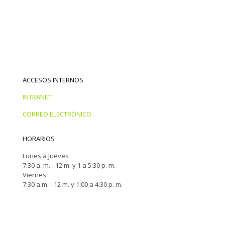
ACCESOS INTERNOS
INTRANET
CORREO ELECTRÓNICO
HORARIOS
Lunes a Jueves
7:30 a. m. - 12 m. y 1 a 5:30 p. m.
Viernes
7:30 a.m. - 12 m. y 1:00 a 4:30 p. m.