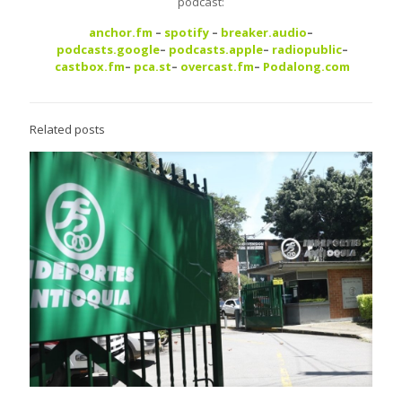
podcast:
anchor.fm
–
spotify
–
breaker.audio
–
podcasts.google
–
podcasts.apple
–
radiopublic
–
castbox.fm
–
pca.st
–
overcast.fm
–
Podalong.com
Related posts