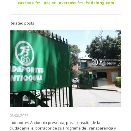
castbox.fm
–
pca.st
–
overcast.fm
–
Podalong.com
Related posts
03/08/2026
Indeportes Antioquia presenta, para consulta de la
ciudadanía, el borrador de su Programa de Transparencia y