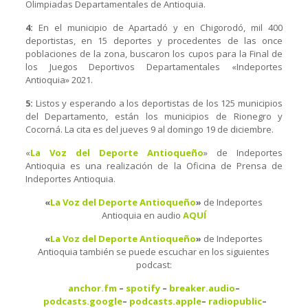
Olimpiadas Departamentales de Antioquia.
4:
En el municipio de Apartadó y en Chigorodó, mil 400
deportistas, en 15 deportes y procedentes de las once
poblaciones de la zona, buscaron los cupos para la Final de
los Juegos Deportivos Departamentales «Indeportes
Antioquia» 2021.
5:
Listos y esperando a los deportistas de los 125 municipios
del Departamento, están los municipios de Rionegro y
Cocorná. La cita es del jueves 9 al domingo 19 de diciembre.
«
La Voz del Deporte Antioqueño
» de Indeportes
Antioquia es una realización de la Oficina de Prensa de
Indeportes Antioquia.
«
La Voz del Deporte Antioqueño
»
de Indeportes
Antioquia en audio
AQ
U
Í
«
La Voz del Deporte Antioqueño
»
de Indeportes
Antioquia también se puede escuchar en los siguientes
podcast:
anchor.fm
–
spotify
–
breaker.audio
–
podcasts.google
–
podcasts.apple
–
radiopublic
–