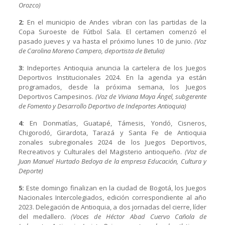
Orozco)
2:
En el municipio de Andes vibran con las partidas de la
Copa Suroeste de Fútbol Sala. El certamen comenzó el
pasado jueves y va hasta el próximo lunes 10 de junio.
(Voz
de Carolina Moreno Campero, deportista de Betulia)
3:
Indeportes Antioquia anuncia la cartelera de los Juegos
Deportivos Institucionales 2024. En la agenda ya están
programados, desde la próxima semana, los Juegos
Deportivos Campesinos.
(Voz de Viviana Maya Ángel, subgerente
de Fomento y Desarrollo Deportivo de Indeportes Antioquia)
4:
En Donmatías, Guatapé, Támesis, Yondó, Cisneros,
Chigorodó, Girardota, Tarazá y Santa Fe de Antioquia
zonales subregionales 2024 de los Juegos Deportivos,
Recreativos y Culturales del Magisterio antioqueño.
(Voz de
Juan Manuel Hurtado Bedoya de la empresa Educación, Cultura y
Deporte)
5:
Este domingo finalizan en la ciudad de Bogotá, los Juegos
Nacionales Intercolegiados, edición correspondiente al año
2023. Delegación de Antioquia, a dos jornadas del cierre, líder
del medallero.
(Voces de Héctor Abad Cuervo Cañola de