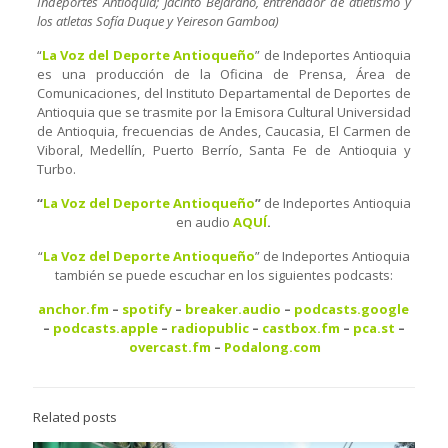
Indeportes Antioquia; Jacinto Bejarano, entrenador de atletismo y
los atletas Sofía Duque y Yeireson Gamboa)
“
La Voz del Deporte Antioqueño
” de Indeportes Antioquia
es una producción de la Oficina de Prensa, Área de
Comunicaciones, del Instituto Departamental de Deportes de
Antioquia que se trasmite por la Emisora Cultural Universidad
de Antioquia, frecuencias de Andes, Caucasia, El Carmen de
Viboral, Medellín, Puerto Berrío, Santa Fe de Antioquia y
Turbo.
“
La Voz del Deporte Antioqueño
”
de Indeportes Antioquia
en audio
AQUÍ
.
“
La Voz del Deporte Antioqueño
” de Indeportes Antioquia
también se puede escuchar en los siguientes podcasts:
anchor.fm
–
spotify
–
breaker.audio
–
podcasts.google
–
podcasts.apple
–
radiopublic
–
castbox.fm
–
pca.st
–
overcast.fm
–
Podalong.com
Related posts