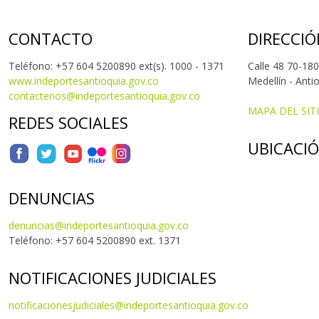
CONTACTO
DIRECCIÓ
Teléfono: +57 604 5200890 ext(s). 1000 - 1371
Calle 48 70-180
www.indeportesantioquia.gov.co
Medellín - Anti
contactenos@indeportesantioquia.gov.co
MAPA DEL SIT
REDES SOCIALES
UBICACI
DENUNCIAS
denuncias@indeportesantioquia.gov.co
Teléfono: +57 604 5200890 ext. 1371
NOTIFICACIONES JUDICIALES
notificacionesjudiciales@indeportesantioquia.gov.co