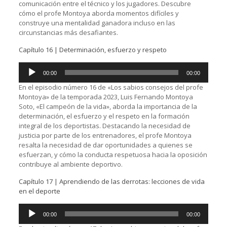
comunicación entre el técnico y los jugadores. Descubre
cómo el profe Montoya aborda momentos difíciles y
construye una mentalidad ganadora incluso en las
circunstancias más desafiantes.
Capítulo 16 | Determinación, esfuerzo y respeto
Reproductor
00:00
00:00
de
audio
En el episodio número 16 de «Los sabios consejos del profe
Montoya» de la temporada 2023, Luis Fernando Montoya
Soto, «El campeón de la vida», aborda la importancia de la
determinación, el esfuerzo y el respeto en la formación
integral de los deportistas. Destacando la necesidad de
justicia por parte de los entrenadores, el profe Montoya
resalta la necesidad de dar oportunidades a quienes se
esfuerzan, y cómo la conducta respetuosa hacia la oposición
contribuye al ambiente deportivo.
Capítulo 17 | Aprendiendo de las derrotas: lecciones de vida
en el deporte
Reproductor
00:00
00:00
de