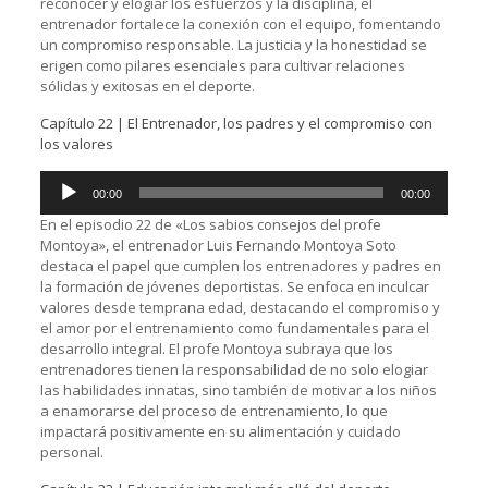
reconocer y elogiar los esfuerzos y la disciplina, el
entrenador fortalece la conexión con el equipo, fomentando
un compromiso responsable. La justicia y la honestidad se
erigen como pilares esenciales para cultivar relaciones
sólidas y exitosas en el deporte.
Capítulo 22 | El Entrenador, los padres y el compromiso con
los valores
Reproductor
00:00
00:00
de
audio
En el episodio 22 de «Los sabios consejos del profe
Montoya», el entrenador Luis Fernando Montoya Soto
destaca el papel que cumplen los entrenadores y padres en
la formación de jóvenes deportistas. Se enfoca en inculcar
valores desde temprana edad, destacando el compromiso y
el amor por el entrenamiento como fundamentales para el
desarrollo integral. El profe Montoya subraya que los
entrenadores tienen la responsabilidad de no solo elogiar
las habilidades innatas, sino también de motivar a los niños
a enamorarse del proceso de entrenamiento, lo que
impactará positivamente en su alimentación y cuidado
personal.