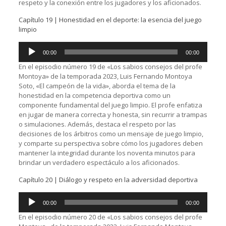
respeto y la conexión entre los jugadores y los aficionados.
Capítulo 19 | Honestidad en el deporte: la esencia del juego
limpio
Reproductor
00:00
00:00
de
audio
En el episodio número 19 de «Los sabios consejos del profe
Montoya» de la temporada 2023, Luis Fernando Montoya
Soto, «El campeón de la vida», aborda el tema de la
honestidad en la competencia deportiva como un
componente fundamental del juego limpio. El profe enfatiza
en jugar de manera correcta y honesta, sin recurrir a trampas
o simulaciones. Además, destaca el respeto por las
decisiones de los árbitros como un mensaje de juego limpio,
y comparte su perspectiva sobre cómo los jugadores deben
mantener la integridad durante los noventa minutos para
brindar un verdadero espectáculo a los aficionados.
Capítulo 20 | Diálogo y respeto en la adversidad deportiva
Reproductor
00:00
00:00
de
audio
En el episodio número 20 de «Los sabios consejos del profe