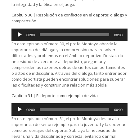
la integridad y la ética en el juego.
Capítulo 30 | Resolución de conflictos en el deporte: diálogo y
comprensión
Reproductor
00:00
00:00
de
audio
En este episodio número 30, el profe Montoya aborda la
importancia del diálogo y la comprensión para resolver
dificultades y problemas en el ámbito deportivo. Destaca la
necesidad de acercarse al deportista, preguntar y
comprender las razones detrás de ciertos comportamientos
o actos de indisciplina. A través del diálogo, tanto entrenador
como deportista pueden encontrar soluciones para superar
las dificultades y construir una relación más sólida.
Capítulo 31 | El deporte como ejemplo de vida
Reproductor
00:00
00:00
de
audio
En este episodio número 31, el profe Montoya destaca la
importancia de ser un ejemplo para la juventud y la sociedad
como personajes del deporte. Subraya la necesidad de
llevar una vida disciplinada y correcta, evitando dar mal