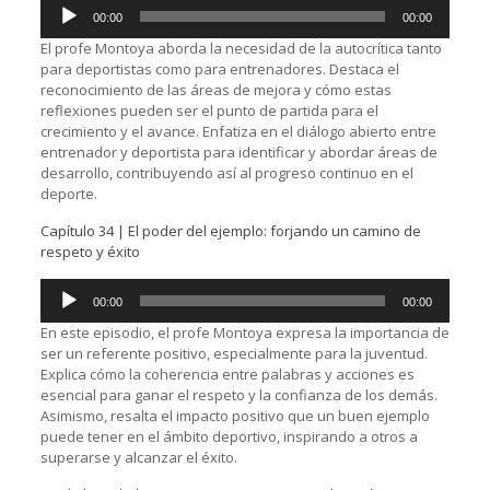
Reproductor
00:00
00:00
de
audio
El profe Montoya aborda la necesidad de la autocrítica tanto
para deportistas como para entrenadores. Destaca el
reconocimiento de las áreas de mejora y cómo estas
reflexiones pueden ser el punto de partida para el
crecimiento y el avance. Enfatiza en el diálogo abierto entre
entrenador y deportista para identificar y abordar áreas de
desarrollo, contribuyendo así al progreso continuo en el
deporte.
Capítulo 34 | El poder del ejemplo: forjando un camino de
respeto y éxito
Reproductor
00:00
00:00
de
audio
En este episodio, el profe Montoya expresa la importancia de
ser un referente positivo, especialmente para la juventud.
Explica cómo la coherencia entre palabras y acciones es
esencial para ganar el respeto y la confianza de los demás.
Asimismo, resalta el impacto positivo que un buen ejemplo
puede tener en el ámbito deportivo, inspirando a otros a
superarse y alcanzar el éxito.