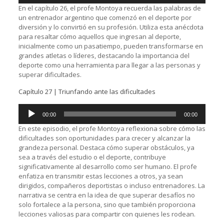
audio
En el capítulo 26, el profe Montoya recuerda las palabras de
un entrenador argentino que comenzó en el deporte por
diversión y lo convirtió en su profesión. Utiliza esta anécdota
para resaltar cómo aquellos que ingresan al deporte,
inicialmente como un pasatiempo, pueden transformarse en
grandes atletas o líderes, destacando la importancia del
deporte como una herramienta para llegar a las personas y
superar dificultades.
Capítulo 27 | Triunfando ante las dificultades
Reproductor
00:00
00:00
de
audio
En este episodio, el profe Montoya reflexiona sobre cómo las
dificultades son oportunidades para crecer y alcanzar la
grandeza personal. Destaca cómo superar obstáculos, ya
sea a través del estudio o el deporte, contribuye
significativamente al desarrollo como ser humano. El profe
enfatiza en transmitir estas lecciones a otros, ya sean
dirigidos, compañeros deportistas o incluso entrenadores. La
narrativa se centra en la idea de que superar desafíos no
solo fortalece a la persona, sino que también proporciona
lecciones valiosas para compartir con quienes les rodean.