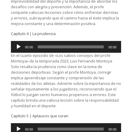
imprevisibilidad del deporte y la importancia de abordar los
desafíos con alegría y prevención. Además, el profe
comparte valiosas lecciones sobre cómo enfrentar derrotas
y errores, subrayando que el camino hacia el éxito implica la
mejora constante y una determinación positiva.
Capítulo 4 | La prudencia
Reproductor
00:00
00:00
de
audio
En el cuarto episodio de «Los sabios consejos del profe
Montoya» de la temporada 2023, Luis Fernando Montoya
Soto resalta la prudencia como clave en la toma de
decisiones deportivas. Según el profe Montoya, corregir
implica aprendizaje constante y comprensión de las
realidades de los atletas. Advierte sobre la importancia de no
señalar injustamente a los jugadores, reconociendo que el
fútbol lo juegan seres humanos propensos a errores. Este
capítulo brinda una valiosa lección sobre la responsabilidad
y humildad en el deporte.
Capítulo 5 | Aplausos que curan
Reproductor
00:00
00:00
de