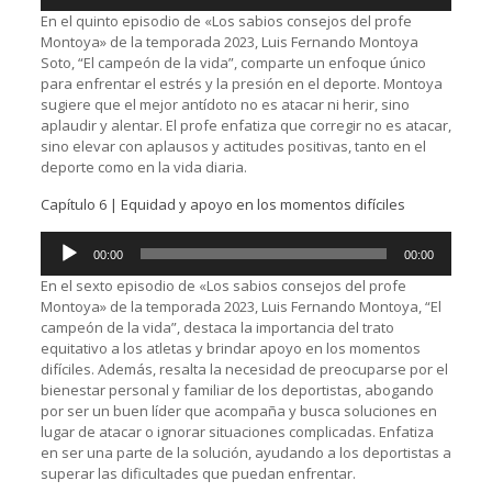
audio
En el quinto episodio de «Los sabios consejos del profe
Montoya» de la temporada 2023, Luis Fernando Montoya
Soto, “El campeón de la vida”, comparte un enfoque único
para enfrentar el estrés y la presión en el deporte. Montoya
sugiere que el mejor antídoto no es atacar ni herir, sino
aplaudir y alentar. El profe enfatiza que corregir no es atacar,
sino elevar con aplausos y actitudes positivas, tanto en el
deporte como en la vida diaria.
Capítulo 6 | Equidad y apoyo en los momentos difíciles
Reproductor
00:00
00:00
de
audio
En el sexto episodio de «Los sabios consejos del profe
Montoya» de la temporada 2023, Luis Fernando Montoya, “El
campeón de la vida”, destaca la importancia del trato
equitativo a los atletas y brindar apoyo en los momentos
difíciles. Además, resalta la necesidad de preocuparse por el
bienestar personal y familiar de los deportistas, abogando
por ser un buen líder que acompaña y busca soluciones en
lugar de atacar o ignorar situaciones complicadas. Enfatiza
en ser una parte de la solución, ayudando a los deportistas a
superar las dificultades que puedan enfrentar.