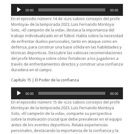
Reproductor
00:00
00:00
de
audio
En el episodio número 14 de «Los sabios consejos del profe
Montoya» de la temporada 2023, Luis Fernando Montoya
Soto, «El campeón de la vida», destaca la importancia del
trabajo individualizado en el fútbol. Habla sobre la necesidad
de enfrentar duelos personales, tanto en ataque como en
defensa, para construir una base sólida en las habilidades y
técnicas deportivas. Descubre las valiosas recomendaciones
del profe Montoya sobre cómo fortalecer a los jugadores a
través de enfrentamientos directos y construir una confianza
duradera en el campo.
Capítulo 15 | El Poder de la confianza
Reproductor
00:00
00:00
de
audio
En el episodio número 15 de «Los sabios consejos del profe
Montoya» de la temporada 2023, Luis Fernando Montoya
Soto, «El campeón de la vida», comparte su perspectiva
sobre la motivación crucial que debe prevalecer en el equipo
antes de los eventos deportivos. Relata experiencias
personales, destacando la importancia de la confianza y la