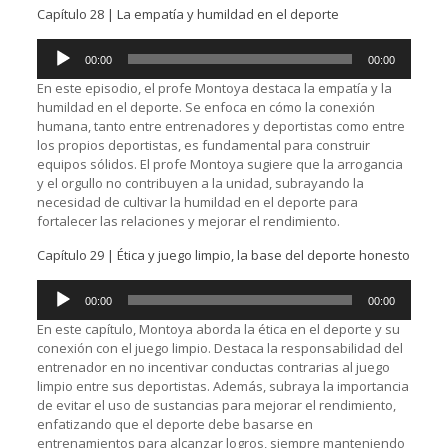
Capítulo 28 | La empatía y humildad en el deporte
Reproductor
00:00
00:00
de
audio
En este episodio, el profe Montoya destaca la empatía y la
humildad en el deporte. Se enfoca en cómo la conexión
humana, tanto entre entrenadores y deportistas como entre
los propios deportistas, es fundamental para construir
equipos sólidos. El profe Montoya sugiere que la arrogancia
y el orgullo no contribuyen a la unidad, subrayando la
necesidad de cultivar la humildad en el deporte para
fortalecer las relaciones y mejorar el rendimiento.
Capítulo 29 | Ética y juego limpio, la base del deporte honesto
Reproductor
00:00
00:00
de
audio
En este capítulo, Montoya aborda la ética en el deporte y su
conexión con el juego limpio. Destaca la responsabilidad del
entrenador en no incentivar conductas contrarias al juego
limpio entre sus deportistas. Además, subraya la importancia
de evitar el uso de sustancias para mejorar el rendimiento,
enfatizando que el deporte debe basarse en
entrenamientos para alcanzar logros, siempre manteniendo