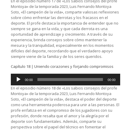
audio
En el episodio número 17 de «Los sabios consejos del profe
Montoya» de la temporada 2023, Luis Fernando Montoya
Soto, «El campeón de la vida», comparte valiosas reflexiones
sobre cómo enfrentar las derrotas y los fracasos en el
deporte. El profe destaca la importancia de entender que no
siempre se gana en la vida, y que cada derrota es una
oportunidad de aprendizaje y crecimiento. A través de su
experiencia, brinda consejos sobre cómo mantener la
mesura y la tranquilidad, especialmente en los momentos
difíciles del deporte, recordando que el verdadero apoyo
siempre viene de la familia y de los seres queridos.
Capítulo 18 | Uniendo corazones y forjando compromisos
Reproductor
00:00
00:00
de
audio
En el episodio número 18 de «Los sabios consejos del profe
Montoya» de la temporada 2023, Luis Fernando Montoya
Soto, «El campeón de la vida», destaca el poder del deporte
como una herramienta poderosa para unir a las personas. El
profe enfatiza en el compromiso de los jugadores con su
profesión, donde resalta que el amor y la alegría por el
deporte son fundamentales. Además, comparte su
perspectiva sobre el papel del técnico en fomentar el