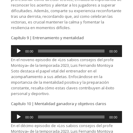
reconocer los aciertos y alentar a los jugadores a superar
dificultades. Además, comparte su experiencia reconfortante
tras una derrota, recordando que, así como celebran las
victorias, es crucial mantener la calma y fomentar la
resiliencia en momentos difíciles.
Capítulo 9 | Entrenamiento y mentalidad
Reproductor
00:00
00:00
de
audio
En el noveno episodio de «Los sabios consejos del profe
Montoya» de la temporada 2023, Luis Fernando Montoya
Soto destaca el papel vital del entrenador en el
acompañamiento a sus atletas. Enfocándose en la
importancia de la mentalidad positiva y la preparación
constante, resalta cómo estas claves contribuyen al éxito
personal y deportivo.
Capítulo 10 | Mentalidad ganadora y objetivos claros
Reproductor
00:00
00:00
de
audio
En el décimo episodio de «Los sabios consejos del profe
Montoya» de la temporada 2023, Luis Fernando Montoya