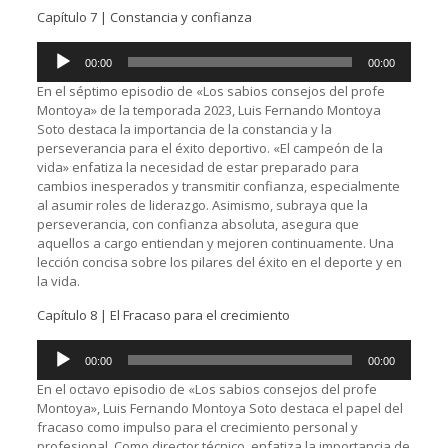
Capítulo 7 | Constancia y confianza
Reproductor
00:00
00:00
de
audio
En el séptimo episodio de «Los sabios consejos del profe
Montoya» de la temporada 2023, Luis Fernando Montoya
Soto destaca la importancia de la constancia y la
perseverancia para el éxito deportivo. «El campeón de la
vida» enfatiza la necesidad de estar preparado para
cambios inesperados y transmitir confianza, especialmente
al asumir roles de liderazgo. Asimismo, subraya que la
perseverancia, con confianza absoluta, asegura que
aquellos a cargo entiendan y mejoren continuamente. Una
lección concisa sobre los pilares del éxito en el deporte y en
la vida.
Capítulo 8 | El Fracaso para el crecimiento
Reproductor
00:00
00:00
de
audio
En el octavo episodio de «Los sabios consejos del profe
Montoya», Luis Fernando Montoya Soto destaca el papel del
fracaso como impulso para el crecimiento personal y
profesional. Como director técnico, enfatiza la importancia de