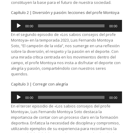
constituyen la base para el futuro de nuestra sociedad.
Capítulo 2 | Diversión y pasión: lecciones del profe Montoya
Reproductor
00:00
00:00
de
audio
En el segundo episodio de «Los sabios consejos del profe
Montoya» en la temporada 2023, Luis Fernando Montoya
Soto, “El campeón de la vida”, nos sumerge en una reflexión
sobre la diversión, el respeto y la pasión en el deporte. Con
una mirada crítica centrada en los movimientos dentro del
campo, el profe Montoya nos insta a disfrutar el deporte con
alegría y pasión, compartiéndolo con nuestros seres
queridos.
Capítulo 3 | Corregir con alegría
Reproductor
00:00
00:00
de
audio
En el tercer episodio de «Los sabios consejos del profe
Montoya», Luis Fernando Montoya Soto destaca la
importancia de contar con un proceso claro en la formación
deportiva. Enfatiza la necesidad de disciplina y compromiso,
utilizando ejemplos de su experiencia para recordarnos la