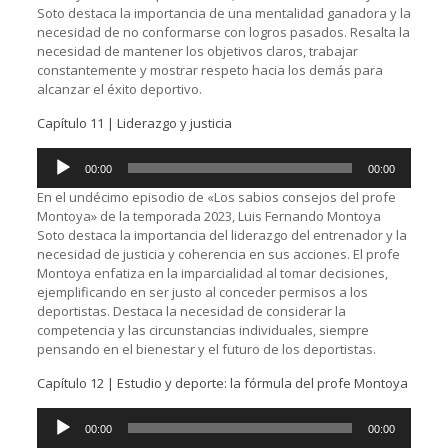
Soto destaca la importancia de una mentalidad ganadora y la
necesidad de no conformarse con logros pasados. Resalta la
necesidad de mantener los objetivos claros, trabajar
constantemente y mostrar respeto hacia los demás para
alcanzar el éxito deportivo.
Capítulo 11 | Liderazgo y justicia
Reproductor
00:00
00:00
de
audio
En el undécimo episodio de «Los sabios consejos del profe
Montoya» de la temporada 2023, Luis Fernando Montoya
Soto destaca la importancia del liderazgo del entrenador y la
necesidad de justicia y coherencia en sus acciones. El profe
Montoya enfatiza en la imparcialidad al tomar decisiones,
ejemplificando en ser justo al conceder permisos a los
deportistas. Destaca la necesidad de considerar la
competencia y las circunstancias individuales, siempre
pensando en el bienestar y el futuro de los deportistas.
Capítulo 12 | Estudio y deporte: la fórmula del profe Montoya
Reproductor
00:00
00:00
de