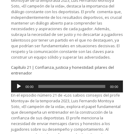
Montoya» de la temporada 2023, Luis Fernando Montoya
Soto, «El campeón de la vida», destaca la importancia del
diálogo constante con los deportistas. El profe comenta que,
independientemente de los resultados deportivos, es crucial
mantener un diálogo abierto para comprender las
necesidades y aspiraciones de cada jugador. Además,
subraya la necesidad de ser justo y no descartar a jugadores
talentosos por tener un partido en el que no destaquen, ya
que podrían ser fundamentales en situaciones decisivas. El
respeto y la comunicación constante son las claves para
construir un equipo sólido y superar las adversidades.
Capítulo 21 | Confianza, justicia y honestidad: pilares del
entrenador
Reproductor
00:00
00:00
de
audio
En el episodio número 21 de «Los sabios consejos del profe
Montoya» de la temporada 2023, Luis Fernando Montoya
Soto, «El campeón de la vida», explora el papel fundamental
que desempeña un entrenador en la construcción de la
confianza de sus deportistas. El profe menciona la
necesidad de enviar mensajes claros y honestos a los
jugadores sobre su desempeño y comportamiento. Al