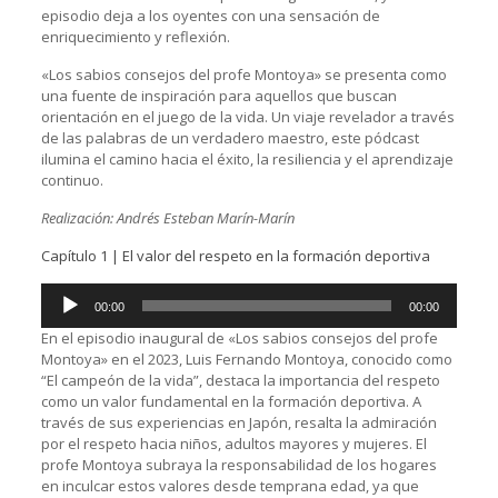
episodio deja a los oyentes con una sensación de
enriquecimiento y reflexión.
«Los sabios consejos del profe Montoya» se presenta como
una fuente de inspiración para aquellos que buscan
orientación en el juego de la vida. Un viaje revelador a través
de las palabras de un verdadero maestro, este pódcast
ilumina el camino hacia el éxito, la resiliencia y el aprendizaje
continuo.
Realización: Andrés Esteban Marín-Marín
Capítulo 1 | El valor del respeto en la formación deportiva
Reproductor
00:00
00:00
de
audio
En el episodio inaugural de «Los sabios consejos del profe
Montoya» en el 2023, Luis Fernando Montoya, conocido como
“El campeón de la vida”, destaca la importancia del respeto
como un valor fundamental en la formación deportiva. A
través de sus experiencias en Japón, resalta la admiración
por el respeto hacia niños, adultos mayores y mujeres. El
profe Montoya subraya la responsabilidad de los hogares
en inculcar estos valores desde temprana edad, ya que