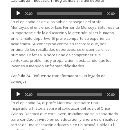
Capítulo 23 | Educación integral: más allá del deporte
Reproductor
00:00
00:00
de
audio
En el episodio 23 de «Los sabios consejos del profe
Montoya», el entrenador Luis Fernando Montoya Soto resalta
la importancia de la educación y la atención al ser humano
en el ámbito deportivo. El profe comparte su experiencia
académica. Su consejo se centra en recordar que, por
encima de los resultados deportivos, se encuentra el ser
humano. Enfatiza la necesidad de comprender sus
contextos, problemas y preparación, destacando que los
jóvenes a menudo enfrentan dificultades.
Capítulo 24 | Influencia transformadora: un legado de
consejos
Reproductor
00:00
00:00
de
audio
En el episodio 24, el profe Montoya comparte una
inspiradora historia sobre el conductor del bus del Once
Caldas. Destaca que este joven, inicialmente solo capacitado
para conducir, invirtió en su educación y ahora es un exitoso
rector de una institución educativa en Chinchiná, Caldas. El