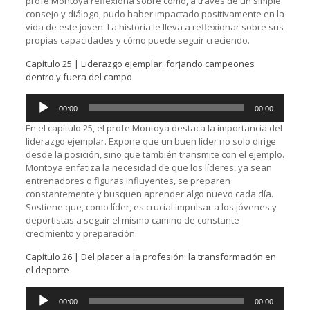
profe Montoya reflexiona sobre cómo, a través de un simple
consejo y diálogo, pudo haber impactado positivamente en la
vida de este joven. La historia le lleva a reflexionar sobre sus
propias capacidades y cómo puede seguir creciendo.
Capítulo 25 | Liderazgo ejemplar: forjando campeones
dentro y fuera del campo
Reproductor
00:00
00:00
de
audio
En el capítulo 25, el profe Montoya destaca la importancia del
liderazgo ejemplar. Expone que un buen líder no solo dirige
desde la posición, sino que también transmite con el ejemplo.
Montoya enfatiza la necesidad de que los líderes, ya sean
entrenadores o figuras influyentes, se preparen
constantemente y busquen aprender algo nuevo cada día.
Sostiene que, como líder, es crucial impulsar a los jóvenes y
deportistas a seguir el mismo camino de constante
crecimiento y preparación.
Capítulo 26 | Del placer a la profesión: la transformación en
el deporte
Reproductor
00:00
00:00
de