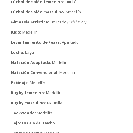
Fútbol de Salón femenino:
Titiribí
Fútbol de Salón masculino
: Medellín
Gimnasia Artística:
Envigado
(Exhibición)
Judo:
Medellín
Levantamiento de Pesas:
Apartadó
Lucha:
Itagüí
Natación Adaptada
: Medellín
Natación Convencional:
Medellín
Patinaje:
Medellín
Rugby femenino:
Medellín
Rugby masculino:
Marinilla
Taekwondo:
Medellín
Tejo:
La Ceja del Tambo
Tenis de Campo
: Medellín