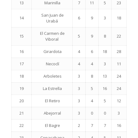
13
Marinilla
7
11
5
23
San Juan de
14
6
9
3
18
Urabá
El Carmen de
15
5
9
8
22
Viboral
16
Girardota
4
6
18
28
17
Necoclí
4
4
3
11
18
Arboletes
3
8
13
24
19
La Estrella
3
5
16
24
20
El Retiro
3
4
5
12
21
Abejorral
3
0
0
3
22
El Bagre
2
7
7
16
23
Copacabana
2
4
5
11