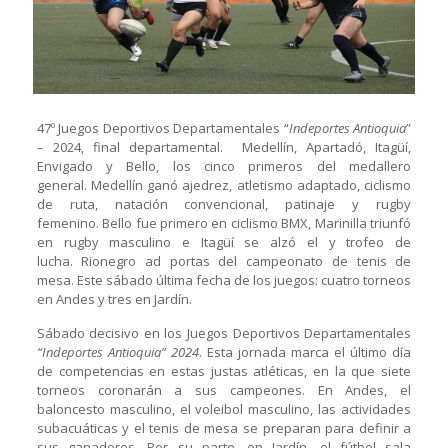
47º Juegos Deportivos Departamentales “
Indeportes Antioquia
”
– 2024, final departamental. Medellín, Apartadó, Itagüí,
Envigado y Bello, los cinco primeros del medallero
general. Medellín ganó ajedrez, atletismo adaptado, ciclismo
de ruta, natación convencional, patinaje y rugby
femenino. Bello fue primero en ciclismo BMX, Marinilla triunfó
en rugby masculino e Itagüí se alzó el y trofeo de
lucha. Rionegro ad portas del campeonato de tenis de
mesa. Este sábado última fecha de los juegos: cuatro torneos
en Andes y tres en Jardín.
Sábado decisivo en los Juegos Deportivos Departamentales
“Indeportes Antioquia” 2024
. Esta jornada marca el último día
de competencias en estas justas atléticas, en la que siete
torneos coronarán a sus campeones. En Andes, el
baloncesto masculino, el voleibol masculino, las actividades
subacuáticas y el tenis de mesa se preparan para definir a
sus ganadores. Por su parte, en Jardín, el fútbol sala