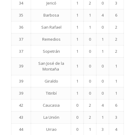
34
Jericó
1
2
0
3
35
Barbosa
1
1
4
6
36
San Rafael
1
1
0
2
37
Remedios
1
0
1
2
37
Sopetrán
1
0
1
2
San José de la
39
1
0
0
1
Montaña
39
Giraldo
1
0
0
1
39
Titiribí
1
0
0
1
42
Caucasia
0
2
4
6
43
La Unión
0
2
1
3
44
Urrao
0
1
3
4