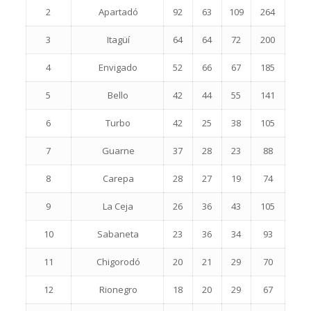
2
Apartadó
92
63
109
264
3
Itagüí
64
64
72
200
4
Envigado
52
66
67
185
5
Bello
42
44
55
141
6
Turbo
42
25
38
105
7
Guarne
37
28
23
88
8
Carepa
28
27
19
74
9
La Ceja
26
36
43
105
10
Sabaneta
23
36
34
93
11
Chigorodó
20
21
29
70
12
Rionegro
18
20
29
67