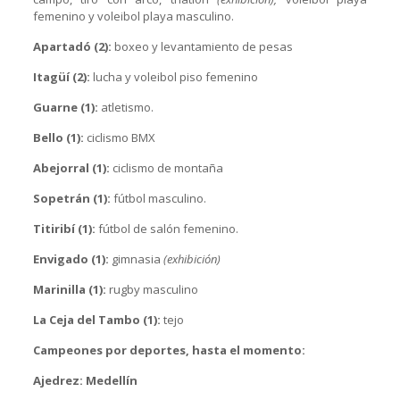
femenino y voleibol playa masculino.
Apartadó (2):
boxeo y levantamiento de pesas
Itagüí (2):
lucha y voleibol piso femenino
Guarne (1):
atletismo.
Bello (1):
ciclismo BMX
Abejorral (1):
ciclismo de montaña
Sopetrán (1):
fútbol masculino.
Titiribí (1):
fútbol de salón femenino.
Envigado (1):
gimnasia
(exhibición)
Marinilla (1):
rugby masculino
La Ceja del Tambo (1):
tejo
Campeones por deportes, hasta el momento:
Ajedrez: Medellín