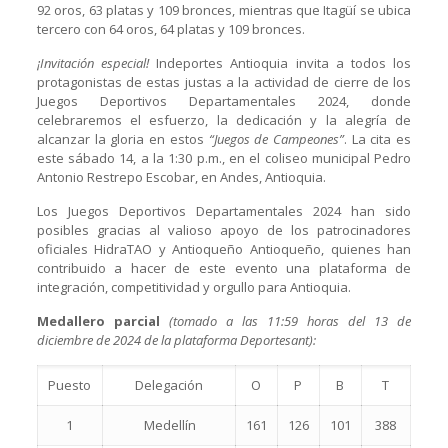
92 oros, 63 platas y 109 bronces, mientras que Itagüí se ubica
tercero con 64 oros, 64 platas y 109 bronces.
¡Invitación especial!
Indeportes Antioquia invita a todos los
protagonistas de estas justas a la actividad de cierre de los
Juegos Deportivos Departamentales 2024, donde
celebraremos el esfuerzo, la dedicación y la alegría de
alcanzar la gloria en estos
“Juegos de Campeones”
. La cita es
este sábado 14, a la 1:30 p.m., en el coliseo municipal Pedro
Antonio Restrepo Escobar, en Andes, Antioquia.
Los Juegos Deportivos Departamentales 2024 han sido
posibles gracias al valioso apoyo de los patrocinadores
oficiales HidraTAO y Antioqueño Antioqueño, quienes han
contribuido a hacer de este evento una plataforma de
integración, competitividad y orgullo para Antioquia.
Medallero parcial
(tomado a las 11:59 horas del 13 de
diciembre de 2024 de la plataforma Deportesant):
Puesto
Delegación
O
P
B
T
1
Medellín
161
126
101
388