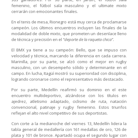
femenino, el fútbol sala masculino y el ultimate mixto
cerrarán con emocionantes finales.
En el tenis de mesa, Rionegro está muy cerca de proclamarse
campeón. Los últimos encuentros incluyen las finales de la
modalidad de doble mixto, que prometen un desenlace lleno
de técnica y precisión en el
“deporte de la raqueta chica”.
El BMX ya tiene a su campeón: Bello, que se impuso con
velocidad y técnica, marcando la diferencia en cada carrera.
Marinilla, por su parte, se alzó como el mejor en rugby
masculino, con un desempeño sólido y determinante en el
campo. En lucha, Itagüí mostró su superioridad con disciplina,
logrando coronarse como el representativo más destacado.
Por su parte, Medellín reafirmó su dominio en el este
encuentro multideportivo, alzándose con los títulos en
ajedrez, atletismo adaptado, ciclismo de ruta, natación
convencional, patinaje y rugby femenino. Estos triunfos
reflejan el alto nivel competitivo de sus deportistas.
Con corte a la medianoche del viernes 13, Medellín lidera la
tabla general de medallería con 161 medallas de oro, 126 de
plata y 101 de bronce. Apartadó ocupa el segundo lugar con