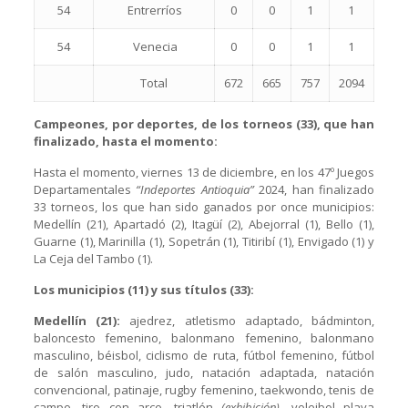
54
Entrerríos
0
0
1
1
54
Venecia
0
0
1
1
Total
672
665
757
2094
Campeones, por deportes, de los torneos (33), que han
finalizado, hasta el momento:
Hasta el momento, viernes 13 de diciembre, en los 47º Juegos
Departamentales
“Indeportes Antioquia”
2024, han finalizado
33 torneos, los que han sido ganados por once municipios:
Medellín (21), Apartadó (2), Itagüí (2), Abejorral (1), Bello (1),
Guarne (1), Marinilla (1), Sopetrán (1), Titiribí (1), Envigado (1) y
La Ceja del Tambo (1).
Los municipios (11) y sus títulos (33):
Medellín (21):
ajedrez, atletismo adaptado, bádminton,
baloncesto femenino, balonmano femenino, balonmano
masculino, béisbol, ciclismo de ruta, fútbol femenino, fútbol
de salón masculino, judo, natación adaptada, natación
convencional, patinaje, rugby femenino, taekwondo, tenis de
campo, tiro con arco, triatlón
(exhibición),
voleibol playa