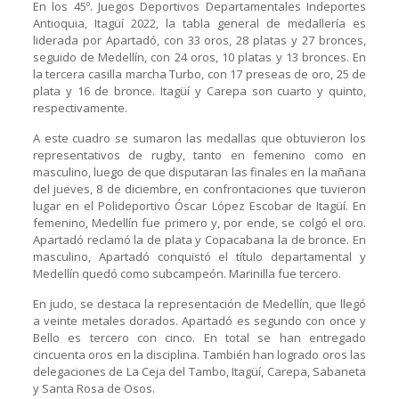
En los 45º. Juegos Deportivos Departamentales Indeportes
Antioquia, Itagüí 2022, la tabla general de medallería es
liderada por Apartadó, con 33 oros, 28 platas y 27 bronces,
seguido de Medellín, con 24 oros, 10 platas y 13 bronces. En
la tercera casilla marcha Turbo, con 17 preseas de oro, 25 de
plata y 16 de bronce. Itagüí y Carepa son cuarto y quinto,
respectivamente.
A este cuadro se sumaron las medallas que obtuvieron los
representativos de rugby, tanto en femenino como en
masculino, luego de que disputaran las finales en la mañana
del jueves, 8 de diciembre, en confrontaciones que tuvieron
lugar en el Polideportivo Óscar López Escobar de Itagüí. En
femenino, Medellín fue primero y, por ende, se colgó el oro.
Apartadó reclamó la de plata y Copacabana la de bronce. En
masculino, Apartadó conquistó el título departamental y
Medellín quedó como subcampeón. Marinilla fue tercero.
En judo, se destaca la representación de Medellín, que llegó
a veinte metales dorados. Apartadó es segundo con once y
Bello es tercero con cinco. En total se han entregado
cincuenta oros en la disciplina. También han logrado oros las
delegaciones de La Ceja del Tambo, Itagüí, Carepa, Sabaneta
y Santa Rosa de Osos.