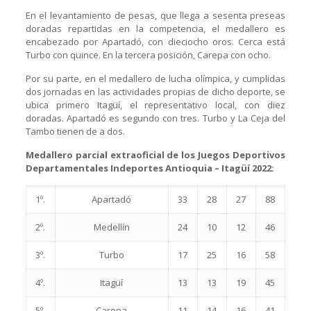
En el levantamiento de pesas, que llega a sesenta preseas
doradas repartidas en la competencia, el medallero es
encabezado por Apartadó, con dieciocho oros. Cerca está
Turbo con quince. En la tercera posición, Carepa con ocho.
Por su parte, en el medallero de lucha olímpica, y cumplidas
dos jornadas en las actividades propias de dicho deporte, se
ubica primero Itagüí, el representativo local, con diez
doradas. Apartadó es segundo con tres. Turbo y La Ceja del
Tambo tienen de a dos.
Medallero parcial extraoficial de los Juegos Deportivos
Departamentales Indeportes Antioquia – Itagüí 2022:
1º.
Apartadó
33
28
27
88
2º.
Medellín
24
10
12
46
3º.
Turbo
17
25
16
58
4º.
Itagüí
13
13
19
45
5º.
Carepa
11
14
16
41