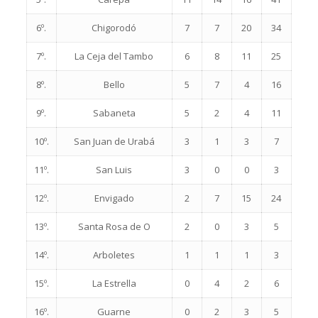
6º.
Chigorodó
7
7
20
34
7º.
La Ceja del Tambo
6
8
11
25
8º.
Bello
5
7
4
16
9º.
Sabaneta
5
2
4
11
10º.
San Juan de Urabá
3
1
3
7
11º.
San Luis
3
0
0
3
12º.
Envigado
2
7
15
24
13º.
Santa Rosa de O
2
0
3
5
14º.
Arboletes
1
1
1
3
15º.
La Estrella
0
4
2
6
16º.
Guarne
0
2
3
5