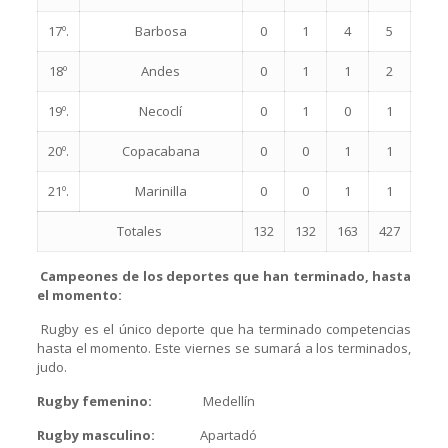
17º.
Barbosa
0
1
4
5
18º
Andes
0
1
1
2
19º.
Necoclí
0
1
0
1
20º.
Copacabana
0
0
1
1
21º.
Marinilla
0
0
1
1
Totales
132
132
163
427
Campeones de los deportes que han terminado, hasta
el momento:
Rugby es el único deporte que ha terminado competencias
hasta el momento. Este viernes se sumará a los terminados,
judo.
Rugby femenino:
Medellín
Rugby masculino:
Apartadó