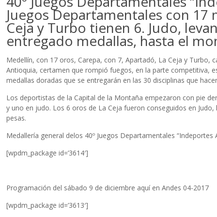
40º Juegos Departamentales “Inde
Juegos Departamentales con 17 m
Ceja y Turbo tienen 6. Judo, lev
entregado medallas, hasta el m
Medellín, con 17 oros, Carepa, con 7, Apartadó, La Ceja y Turbo, 
Antioquia, certamen que rompió fuegos, en la parte competitiva, e
medallas doradas que se entregarán en las 30 disciplinas que hacen
Los deportistas de la Capital de la Montaña empezaron con pie de
y uno en judo. Los 6 oros de La Ceja fueron conseguidos en Judo, 
pesas.
Medallería general delos 40º Juegos Departamentales “Indeportes A
[wpdm_package id=’3614′]
Programación del sábado 9 de diciembre aquí en Andes 04-2017
[wpdm_package id=’3613′]