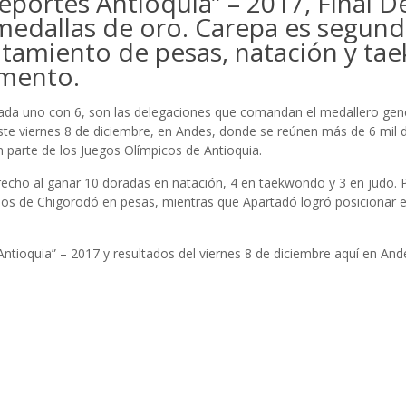
portes Antioquia” – 2017, Final De
edallas de oro. Carepa es segundo
antamiento de pesas, natación y t
omento.
cada uno con 6, son las delegaciones que comandan el medallero gene
ste viernes 8 de diciembre, en Andes, donde se reúnen más de 6 mil d
 parte de los Juegos Olímpicos de Antioquia.
recho al ganar 10 doradas en natación, 4 en taekwondo y 3 en judo. 
los de Chigorodó en pesas, mientras que Apartadó logró posicionar en
ntioquia” – 2017 y resultados del viernes 8 de diciembre aquí en An