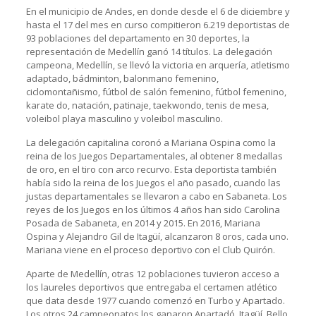
En el municipio de Andes, en donde desde el 6 de diciembre y
hasta el 17 del mes en curso compitieron 6.219 deportistas de
93 poblaciones del departamento en 30 deportes, la
representación de Medellín ganó 14 títulos. La delegación
campeona, Medellín, se llevó la victoria en arquería, atletismo
adaptado, bádminton, balonmano femenino,
ciclomontañismo, fútbol de salón femenino, fútbol femenino,
karate do, natación, patinaje, taekwondo, tenis de mesa,
voleibol playa masculino y voleibol masculino.
La delegación capitalina coronó a Mariana Ospina como la
reina de los Juegos Departamentales, al obtener 8 medallas
de oro, en el tiro con arco recurvo. Esta deportista también
había sido la reina de los Juegos el año pasado, cuando las
justas departamentales se llevaron a cabo en Sabaneta. Los
reyes de los Juegos en los últimos 4 años han sido Carolina
Posada de Sabaneta, en 2014 y 2015. En 2016, Mariana
Ospina y Alejandro Gil de Itagüí, alcanzaron 8 oros, cada uno.
Mariana viene en el proceso deportivo con el Club Quirón.
Aparte de Medellín, otras 12 poblaciones tuvieron acceso a
los laureles deportivos que entregaba el certamen atlético
que data desde 1977 cuando comenzó en Turbo y Apartado.
Los otros 24 campeonatos los ganaron Apartadó, Itagüí, Bello,