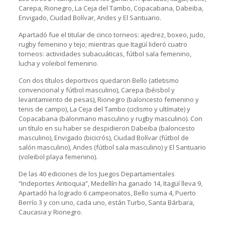
Carepa, Rionegro, La Ceja del Tambo, Copacabana, Dabeiba,
Envigado, Ciudad Bolívar, Andes y El Santuario.
Apartadó fue el titular de cinco torneos: ajedrez, boxeo, judo,
rugby femenino y tejo; mientras que Itagüí lideró cuatro
torneos: actividades subacuáticas, fútbol sala femenino,
lucha y voleibol femenino.
Con dos títulos deportivos quedaron Bello (atletismo
convencional y fútbol masculino), Carepa (béisbol y
levantamiento de pesas), Rionegro (baloncesto femenino y
tenis de campo), La Ceja del Tambo (ciclismo y ultímate) y
Copacabana (balonmano masculino y rugby masculino). Con
un título en su haber se despidieron Dabeiba (baloncesto
masculino), Envigado (bicicrós), Ciudad Bolívar (fútbol de
salón masculino), Andes (fútbol sala masculino) y El Santuario
(voleibol playa femenino).
De las 40 ediciones de los Juegos Departamentales
“Indeportes Antioquia”, Medellín ha ganado 14, Itagüí lleva 9,
Apartadó ha logrado 6 campeonatos, Bello suma 4, Puerto
Berrío 3 y con uno, cada uno, están Turbo, Santa Bárbara,
Caucasia y Rionegro.