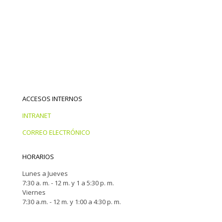
ACCESOS INTERNOS
INTRANET
CORREO ELECTRÓNICO
HORARIOS
Lunes a Jueves
7:30 a. m. - 12 m. y 1 a 5:30 p. m.
Viernes
7:30 a.m. - 12 m. y 1:00 a 4:30 p. m.