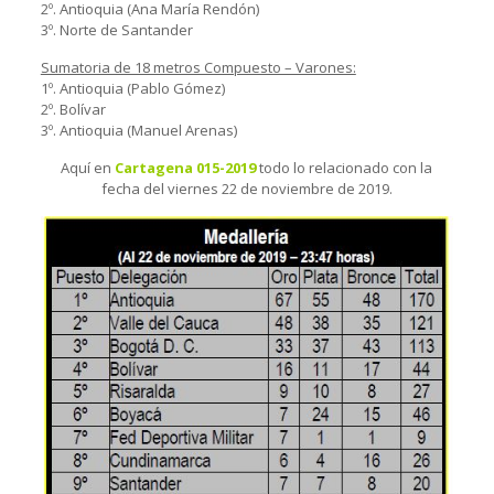
2º. Antioquia (Ana María Rendón)
3º. Norte de Santander
Sumatoria de 18 metros Compuesto – Varones:
1º. Antioquia (Pablo Gómez)
2º. Bolívar
3º. Antioquia (Manuel Arenas)
Aquí en
Cartagena 015-2019
todo lo relacionado con la
fecha del viernes 22 de noviembre de 2019.