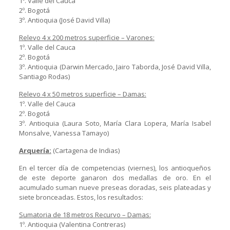
1º. Valle del Cauca
2º. Bogotá
3º. Antioquia (José David Villa)
Relevo 4 x 200 metros superficie – Varones:
1º. Valle del Cauca
2º. Bogotá
3º. Antioquia (Darwin Mercado, Jairo Taborda, José David Villa,
Santiago Rodas)
Relevo 4 x 50 metros superficie – Damas:
1º. Valle del Cauca
2º. Bogotá
3º. Antioquia (Laura Soto, María Clara Lopera, María Isabel
Monsalve, Vanessa Tamayo)
Arquería:
(Cartagena de Indias)
En el tercer día de competencias (viernes), los antioqueños
de este deporte ganaron dos medallas de oro. En el
acumulado suman nueve preseas doradas, seis plateadas y
siete bronceadas. Estos, los resultados:
Sumatoria de 18 metros Recurvo – Damas:
1º. Antioquia (Valentina Contreras)