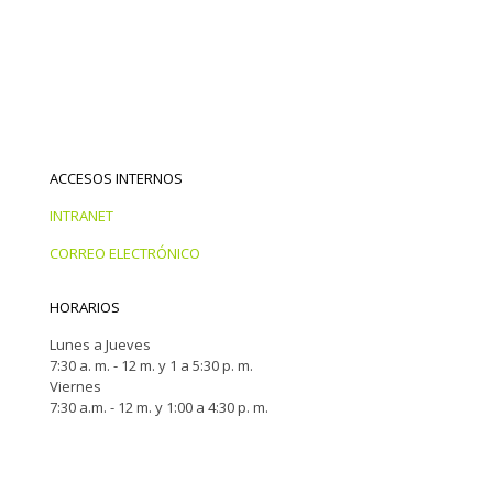
ACCESOS INTERNOS
INTRANET
CORREO ELECTRÓNICO
HORARIOS
Lunes a Jueves
7:30 a. m. - 12 m. y 1 a 5:30 p. m.
Viernes
7:30 a.m. - 12 m. y 1:00 a 4:30 p. m.