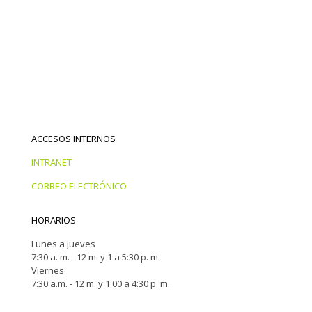
ACCESOS INTERNOS
INTRANET
CORREO ELECTRÓNICO
HORARIOS
Lunes a Jueves
7:30 a. m. - 12 m. y 1 a 5:30 p. m.
Viernes
7:30 a.m. - 12 m. y 1:00 a 4:30 p. m.