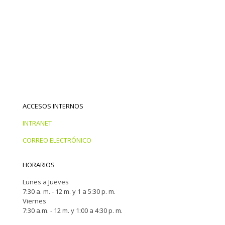
ACCESOS INTERNOS
INTRANET
CORREO ELECTRÓNICO
HORARIOS
Lunes a Jueves
7:30 a. m. - 12 m. y 1 a 5:30 p. m.
Viernes
7:30 a.m. - 12 m. y 1:00 a 4:30 p. m.