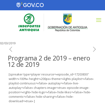
02/03/2019
Programa 2 de 2019 – enero
12 de 2019
[spreaker type=player resource=»episode_id=17203830″
width=»100%» height=»200px» theme=»light» playlist=»false»
playlist-continuous=»false» autoplay=»false» live-
autoplay=»false» chapters-image=»true» episode-image-
position=»right» hide-logo=»false» hide-likes=»false» hide-
comments=»false» hide-sharing=»false» hide-
download=»true» ]