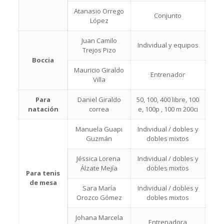
Atanasio Orrego
Conjunto
López
Juan Camilo
Individual y equipos
Trejos Pizo
Boccia
Mauricio Giraldo
Entrenador
Villa
Para
Daniel Giraldo
50, 100, 400 libre, 100
natación
correa
e, 100p , 100 m 200ci
Manuela Guapi
Individual / dobles y
Guzmán
dobles mixtos
Jéssica Lorena
Individual / dobles y
Álzate Mejía
dobles mixtos
Para tenis
de mesa
Sara María
Individual / dobles y
Orozco Gómez
dobles mixtos
Johana Marcela
Entrenadora