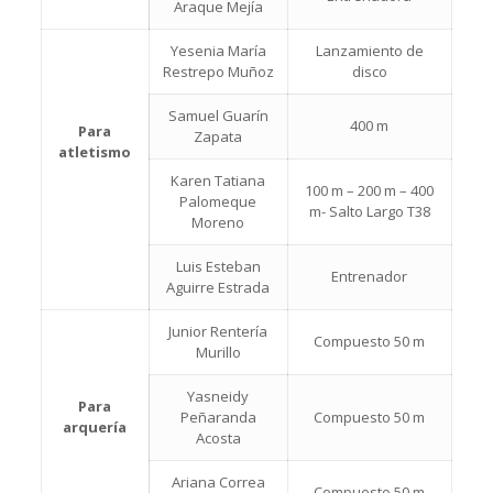
Araque Mejía
Yesenia María
Lanzamiento de
Restrepo Muñoz
disco
Samuel Guarín
400 m
Para
Zapata
atletismo
Karen Tatiana
100 m – 200 m – 400
Palomeque
m- Salto Largo T38
Moreno
Luis Esteban
Entrenador
Aguirre Estrada
Junior Rentería
Compuesto 50 m
Murillo
Yasneidy
Para
Peñaranda
Compuesto 50 m
arquería
Acosta
Ariana Correa
Compuesto 50 m