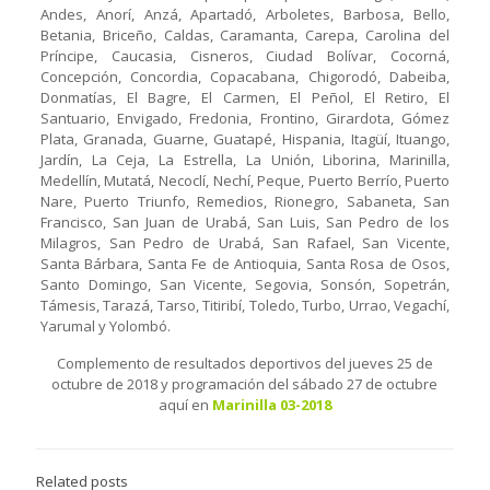
Andes, Anorí, Anzá, Apartadó, Arboletes, Barbosa, Bello,
Betania, Briceño, Caldas, Caramanta, Carepa, Carolina del
Príncipe, Caucasia, Cisneros, Ciudad Bolívar, Cocorná,
Concepción, Concordia, Copacabana, Chigorodó, Dabeiba,
Donmatías, El Bagre, El Carmen, El Peñol, El Retiro, El
Santuario, Envigado, Fredonia, Frontino, Girardota, Gómez
Plata, Granada, Guarne, Guatapé, Hispania, Itagüí, Ituango,
Jardín, La Ceja, La Estrella, La Unión, Liborina, Marinilla,
Medellín, Mutatá, Necoclí, Nechí, Peque, Puerto Berrío, Puerto
Nare, Puerto Triunfo, Remedios, Rionegro, Sabaneta, San
Francisco, San Juan de Urabá, San Luis, San Pedro de los
Milagros, San Pedro de Urabá, San Rafael, San Vicente,
Santa Bárbara, Santa Fe de Antioquia, Santa Rosa de Osos,
Santo Domingo, San Vicente, Segovia, Sonsón, Sopetrán,
Támesis, Tarazá, Tarso, Titiribí, Toledo, Turbo, Urrao, Vegachí,
Yarumal y Yolombó.
Complemento de resultados deportivos del jueves 25 de
octubre de 2018 y programación del sábado 27 de octubre
aquí en
Marinilla 03-2018
Related posts