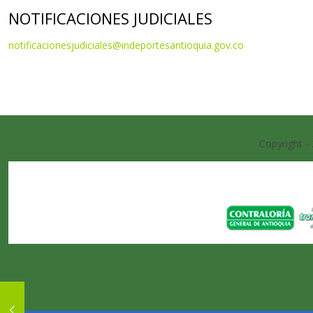
NOTIFICACIONES JUDICIALES
notificacionesjudiciales@indeportesantioquia.gov.co
Copyright -