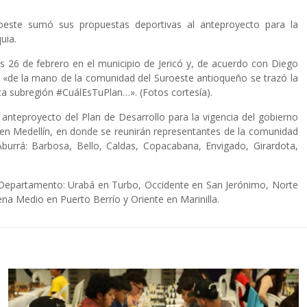
oeste sumó sus propuestas deportivas al anteproyecto para la
uia.
es 26 de febrero en el municipio de Jericó y, de acuerdo con Diego
, «de la mano de la comunidad del Suroeste antioqueño se trazó la
esta subregión #CuálEsTuPlan…». (Fotos cortesía).
 anteproyecto del Plan de Desarrollo para la vigencia del gobierno
en Medellín, en donde se reunirán representantes de la comunidad
Aburrá: Barbosa, Bello, Caldas, Copacabana, Envigado, Girardota,
el Departamento: Urabá en Turbo, Occidente en San Jerónimo, Norte
na Medio en Puerto Berrío y Oriente en Marinilla.