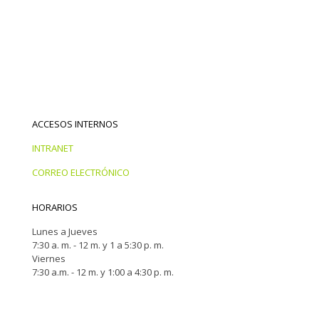
ACCESOS INTERNOS
INTRANET
CORREO ELECTRÓNICO
HORARIOS
Lunes a Jueves
7:30 a. m. - 12 m. y 1 a 5:30 p. m.
Viernes
7:30 a.m. - 12 m. y 1:00 a 4:30 p. m.