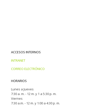
ACCESOS INTERNOS
INTRANET
CORREO ELECTRÓNICO
HORARIOS
Lunes a Jueves
7:30 a. m. - 12 m. y 1 a 5:30 p. m.
Viernes
7:30 a.m. - 12 m. y 1:00 a 4:30 p. m.