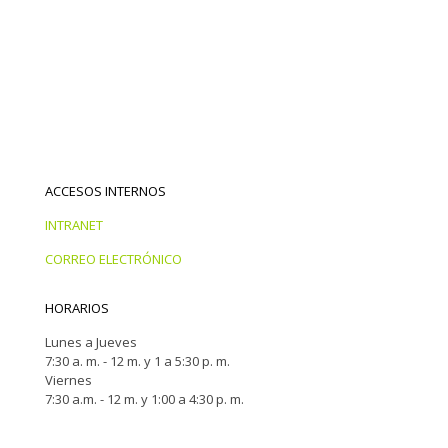
ACCESOS INTERNOS
INTRANET
CORREO ELECTRÓNICO
HORARIOS
Lunes a Jueves
7:30 a. m. - 12 m. y 1 a 5:30 p. m.
Viernes
7:30 a.m. - 12 m. y 1:00 a 4:30 p. m.