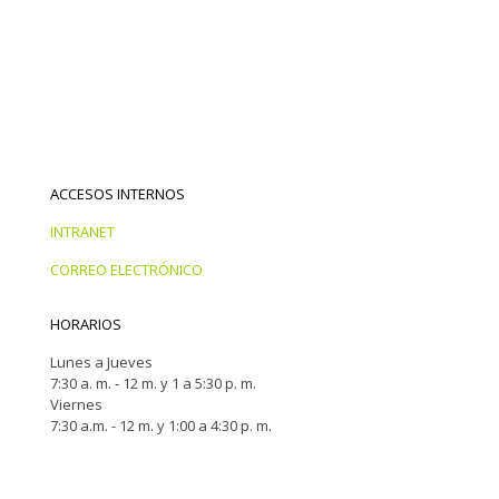
ACCESOS INTERNOS
INTRANET
CORREO ELECTRÓNICO
HORARIOS
Lunes a Jueves
7:30 a. m. - 12 m. y 1 a 5:30 p. m.
Viernes
7:30 a.m. - 12 m. y 1:00 a 4:30 p. m.