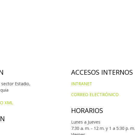
N
ACCESOS INTERNOS
 sector Estadio,
INTRANET
oquia
CORREO ELECTRÓNICO
IO XML
HORARIOS
ÓN
Lunes a Jueves
7:30 a. m. - 12 m. y 1 a 5:30 p. m.
Viernes