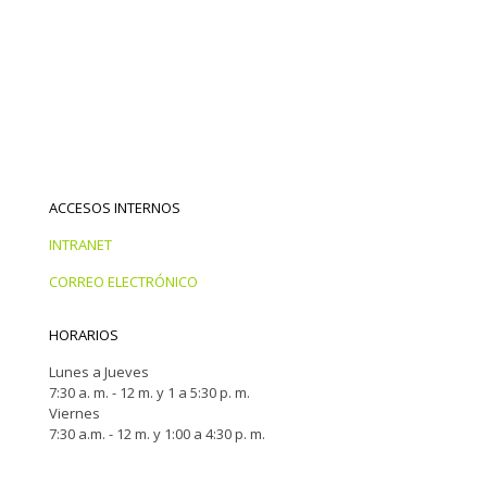
ACCESOS INTERNOS
INTRANET
CORREO ELECTRÓNICO
HORARIOS
Lunes a Jueves
7:30 a. m. - 12 m. y 1 a 5:30 p. m.
Viernes
7:30 a.m. - 12 m. y 1:00 a 4:30 p. m.