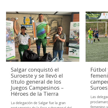
Salgar conquistó el
Fútbol
Suroeste y se llevó el
femeni
título general de los
campeo
Juegos Campesinos –
Suroes
Héroes de la Tierra
Las delega
proclamaro
La delegación de Salgar fue la gran
femenino y
protagonista de la fase subregional del