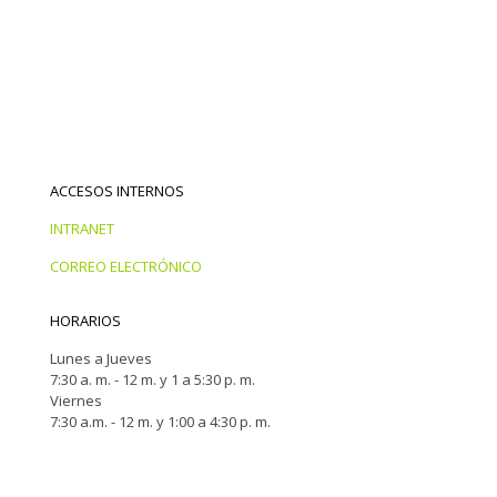
ACCESOS INTERNOS
INTRANET
CORREO ELECTRÓNICO
HORARIOS
Lunes a Jueves
7:30 a. m. - 12 m. y 1 a 5:30 p. m.
Viernes
7:30 a.m. - 12 m. y 1:00 a 4:30 p. m.