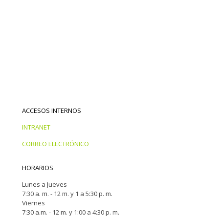
ACCESOS INTERNOS
INTRANET
CORREO ELECTRÓNICO
HORARIOS
Lunes a Jueves
7:30 a. m. - 12 m. y 1 a 5:30 p. m.
Viernes
7:30 a.m. - 12 m. y 1:00 a 4:30 p. m.