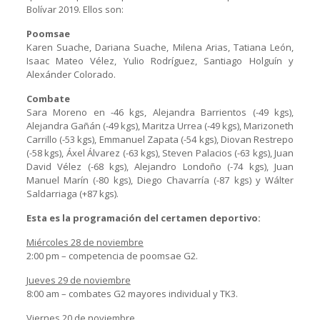
Bolívar 2019. Ellos son:
Poomsae
Karen Suache, Dariana Suache, Milena Arias, Tatiana León,
Isaac Mateo Vélez, Yulio Rodríguez, Santiago Holguín y
Alexánder Colorado.
Combate
Sara Moreno en -46 kgs, Alejandra Barrientos (-49 kgs),
Alejandra Gañán (-49 kgs), Maritza Urrea (-49 kgs), Marizoneth
Carrillo (-53 kgs), Emmanuel Zapata (-54 kgs), Diovan Restrepo
(-58 kgs), Áxel Álvarez (-63 kgs), Steven Palacios (-63 kgs), Juan
David Vélez (-68 kgs), Alejandro Londoño (-74 kgs), Juan
Manuel Marín (-80 kgs), Diego Chavarría (-87 kgs) y Wálter
Saldarriaga (+87 kgs).
Esta es la programación del certamen deportivo:
Miércoles 28 de noviembre
2:00 pm – competencia de poomsae G2.
Jueves 29 de noviembre
8:00 am – combates G2 mayores individual y TK3.
Viernes 20 de noviembre