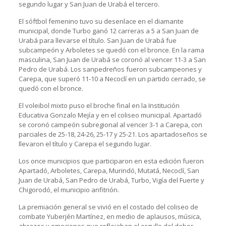
segundo lugar y San Juan de Urabá el tercero.
El sóftbol femenino tuvo su desenlace en el diamante
municipal, donde Turbo ganó 12 carreras a 5 a San Juan de
Urabá para llevarse el título. San Juan de Urabá fue
subcampeón y Arboletes se quedó con el bronce. En la rama
masculina, San Juan de Urabá se coronó al vencer 11-3 a San
Pedro de Urabá. Los sanpedreños fueron subcampeones y
Carepa, que superó 11-10 a Necoclí en un partido cerrado, se
quedó con el bronce.
El voleibol mixto puso el broche final en la Institución
Educativa Gonzalo Mejía y en el coliseo municipal. Apartadó
se coronó campeón subregional al vencer 3-1 a Carepa, con
parciales de 25-18, 24-26, 25-17 y 25-21. Los apartadoseños se
llevaron el título y Carepa el segundo lugar.
Los once municipios que participaron en esta edición fueron
Apartadó, Arboletes, Carepa, Murindó, Mutatá, Necoclí, San
Juan de Urabá, San Pedro de Urabá, Turbo, Vigía del Fuerte y
Chigorodó, el municipio anfitrión.
La premiación general se vivió en el costado del coliseo de
combate Yuberjén Martínez, en medio de aplausos, música,
abrazos y emociones que reflejaban el orgullo del deber