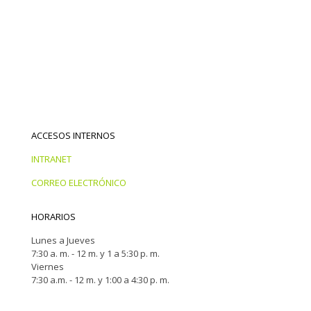
ACCESOS INTERNOS
INTRANET
CORREO ELECTRÓNICO
HORARIOS
Lunes a Jueves
7:30 a. m. - 12 m. y 1 a 5:30 p. m.
Viernes
7:30 a.m. - 12 m. y 1:00 a 4:30 p. m.