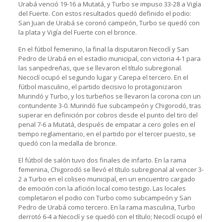
Urabá venció 19-16 a Mutatá, y Turbo se impuso 33-28 a Vigía
del Fuerte. Con estos resultados quedó definido el podio:
San Juan de Urabá se coronó campeón, Turbo se quedó con
la plata y Vigía del Fuerte con el bronce.
En el fútbol femenino, la final la disputaron Necoclí y San
Pedro de Urabá en el estadio municipal, con victoria 4-1 para
las sanpedreñas, que se llevaron el título subregional.
Necoclí ocupó el segundo lugar y Carepa el tercero. En el
fútbol masculino, el partido decisivo lo protagonizaron
Murindó y Turbo, y los turbeños se llevaron la corona con un
contundente 3-0. Murindó fue subcampeón y Chigorodó, tras
superar en definición por cobros desde el punto del tiro del
penal 7-6 a Mutatá, después de empatar a cero goles en el
tiempo reglamentario, en el partido por el tercer puesto, se
quedó con la medalla de bronce.
El fútbol de salón tuvo dos finales de infarto. En la rama
femenina, Chigorodó se llevó el título subregional al vencer 3-
2 a Turbo en el coliseo municipal, en un encuentro cargado
de emoción con la afición local como testigo. Las locales
completaron el podio con Turbo como subcampeón y San
Pedro de Urabá como tercero. En la rama masculina, Turbo
derrotó 6-4 a Necoclí y se quedó con el título; Necoclí ocupó el