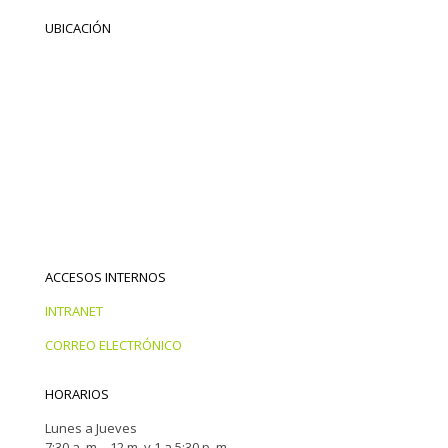
UBICACIÓN
ACCESOS INTERNOS
INTRANET
CORREO ELECTRÓNICO
HORARIOS
Lunes a Jueves
7:30 a. m. - 12 m. y 1 a 5:30 p. m.