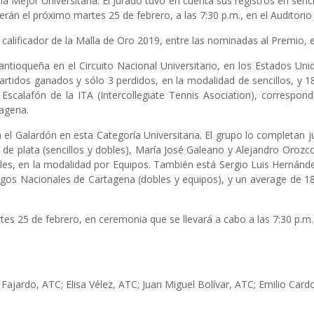
a Mejor Universitaria. El Jurado tuvo en cuenta sus registros en sencil
án el próximo martes 25 de febrero, a las 7:30 p.m., en el Auditorio
 calificador de la Malla de Oro 2019, entre las nominadas al Premio, e
 antioqueña en el Circuito Nacional Universitario, en los Estados Un
rtidos ganados y sólo 3 perdidos, en la modalidad de sencillos, y 18
 Escalafón de la ITA (Intercollegiate Tennis Asociation), correspon
tagena.
 el Galardón en esta Categoría Universitaria. El grupo lo completan 
ta de plata (sencillos y dobles), María José Galeano y Alejandro Oroz
es, en la modalidad por Equipos. También está Sergio Luis Hernández,
gos Nacionales de Cartagena (dobles y equipos), y un average de 18 –
s 25 de febrero, en ceremonia que se llevará a cabo a las 7:30 p.m.,
jardo, ATC; Elisa Vélez, ATC; Juan Miguel Bolívar, ATC; Emilio Car