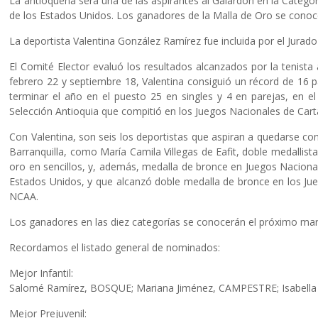
La antioqueña será una de las aspirantes al Galardón en la Categorí
de los Estados Unidos. Los ganadores de la Malla de Oro se conocer
La deportista Valentina González Ramírez fue incluida por el Jurado
El Comité Elector evaluó los resultados alcanzados por la tenista
febrero 22 y septiembre 18, Valentina consiguió un récord de 16 pa
terminar el año en el puesto 25 en singles y 4 en parejas, en el
Selección Antioquia que compitió en los Juegos Nacionales de Car
Con Valentina, son seis los deportistas que aspiran a quedarse con
Barranquilla, como María Camila Villegas de Eafit, doble medallis
oro en sencillos, y, además, medalla de bronce en Juegos Nacional
Estados Unidos, y que alcanzó doble medalla de bronce en los Jue
NCAA.
Los ganadores en las diez categorías se conocerán el próximo marte
Recordamos el listado general de nominados:
Mejor Infantil:
Salomé Ramírez, BOSQUE; Mariana Jiménez, CAMPESTRE; Isabella Fa
Mejor Prejuvenil: