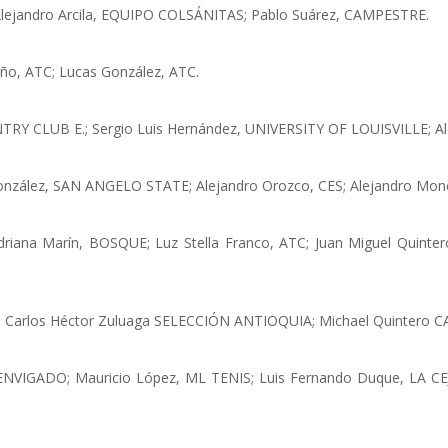
; Alejandro Arcila, EQUIPO COLSÁNITAS; Pablo Suárez, CAMPESTRE.
ño, ATC; Lucas González, ATC.
TRY CLUB E.; Sergio Luis Hernández, UNIVERSITY OF LOUISVILLE; A
a González, SAN ANGELO STATE; Alejandro Orozco, CES; Alejandro Mo
driana Marín, BOSQUE; Luz Stella Franco, ATC; Juan Miguel Quint
 Carlos Héctor Zuluaga SELECCIÓN ANTIOQUIA; Michael Quintero 
ENVIGADO; Mauricio López, ML TENIS; Luis Fernando Duque, LA CE