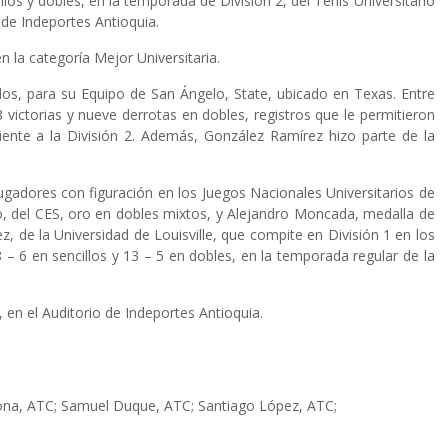
los y dobles, en la temporada de División 2, del Tenis Universitario
 de Indeportes Antioquia.
n la categoría Mejor Universitaria.
idos, para su Equipo de San Ángelo, State, ubicado en Texas. Entre
 victorias y nueve derrotas en dobles, registros que le permitieron
diente a la División 2. Además, González Ramírez hizo parte de la
jugadores con figuración en los Juegos Nacionales Universitarios de
co, del CES, oro en dobles mixtos, y Alejandro Moncada, medalla de
 de la Universidad de Louisville, que compite en División 1 en los
 6 en sencillos y 13 – 5 en dobles, en la temporada regular de la
 en el Auditorio de Indeportes Antioquia.
dona, ATC; Samuel Duque, ATC; Santiago López, ATC;