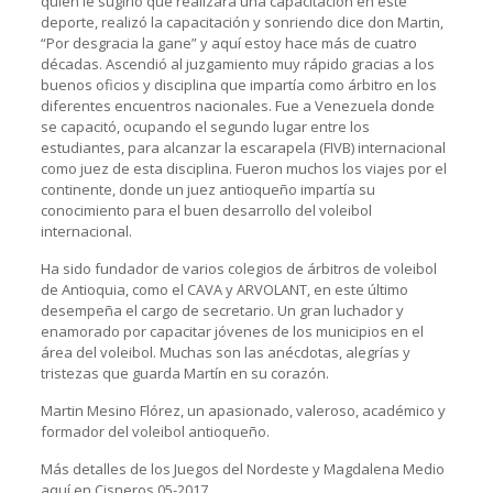
quien le sugirió que realizará una capacitación en este
deporte, realizó la capacitación y sonriendo dice don Martin,
“Por desgracia la gane” y aquí estoy hace más de cuatro
décadas. Ascendió al juzgamiento muy rápido gracias a los
buenos oficios y disciplina que impartía como árbitro en los
diferentes encuentros nacionales. Fue a Venezuela donde
se capacitó, ocupando el segundo lugar entre los
estudiantes, para alcanzar la escarapela (FIVB) internacional
como juez de esta disciplina. Fueron muchos los viajes por el
continente, donde un juez antioqueño impartía su
conocimiento para el buen desarrollo del voleibol
internacional.
Ha sido fundador de varios colegios de árbitros de voleibol
de Antioquia, como el CAVA y ARVOLANT, en este último
desempeña el cargo de secretario. Un gran luchador y
enamorado por capacitar jóvenes de los municipios en el
área del voleibol. Muchas son las anécdotas, alegrías y
tristezas que guarda Martín en su corazón.
Martin Mesino Flórez, un apasionado, valeroso, académico y
formador del voleibol antioqueño.
Más detalles de los Juegos del Nordeste y Magdalena Medio
aquí en Cisneros 05-2017