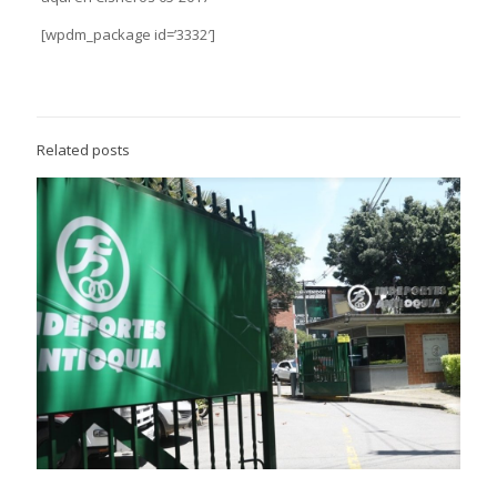
[wpdm_package id=’3332′]
Related posts