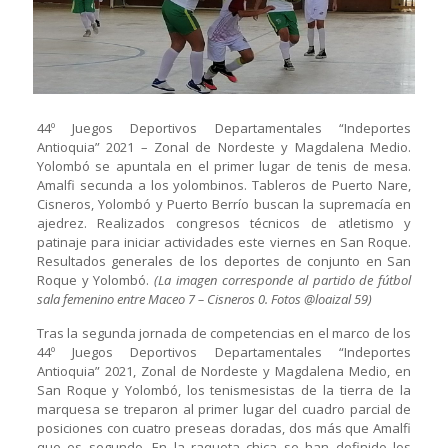
44º Juegos Deportivos Departamentales “Indeportes
Antioquia” 2021 – Zonal de Nordeste y Magdalena Medio.
Yolombó se apuntala en el primer lugar de tenis de mesa.
Amalfi secunda a los yolombinos. Tableros de Puerto Nare,
Cisneros, Yolombó y Puerto Berrío buscan la supremacía en
ajedrez. Realizados congresos técnicos de atletismo y
patinaje para iniciar actividades este viernes en San Roque.
Resultados generales de los deportes de conjunto en San
Roque y Yolombó.
(La imagen corresponde al partido de fútbol
sala femenino entre Maceo 7 – Cisneros 0. Fotos @loaizal 59)
Tras la segunda jornada de competencias en el marco de los
44º Juegos Deportivos Departamentales “Indeportes
Antioquia” 2021, Zonal de Nordeste y Magdalena Medio, en
San Roque y Yolombó, los tenismesistas de la tierra de la
marquesa se treparon al primer lugar del cuadro parcial de
posiciones con cuatro preseas doradas, dos más que Amalfi
que es segundo. En la raqueta chica se han definido los