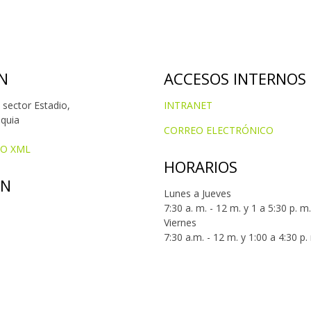
N
ACCESOS INTERNOS
 sector Estadio,
INTRANET
oquia
CORREO ELECTRÓNICO
IO XML
HORARIOS
ÓN
Lunes a Jueves
7:30 a. m. - 12 m. y 1 a 5:30 p. m.
Viernes
7:30 a.m. - 12 m. y 1:00 a 4:30 p.