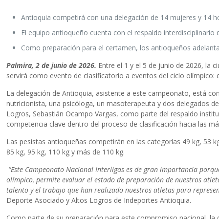
Antioquia competirá con una delegación de 14 mujeres y 14 
El equipo antioqueño cuenta con el respaldo interdisciplinario 
Como preparación para el certamen, los antioqueños adelantar
Palmira, 2 de junio de 2026.
Entre el 1 y el 5 de junio de 2026, 
servirá como evento de clasificatorio a eventos del ciclo olímpic
La delegación de Antioquia, asistente a este campeonato, está co
nutricionista, una psicóloga, un masoterapeuta y dos delegados 
Logros, Sebastián Ocampo Vargas, como parte del respaldo instituc
competencia clave dentro del proceso de clasificación hacia las m
Las pesistas antioqueñas competirán en las categorías 49 kg, 53 kg
85 kg, 95 kg, 110 kg y más de 110 kg.
“Este Campeonato Nacional Interligas es de gran importancia porque r
olímpico, permite evaluar el estado de preparación de nuestros atlet
talento y el trabajo que han realizado nuestros atletas para repre
Deporte Asociado y Altos Logros de Indeportes Antioquia.
Como parte de su preparación para este compromiso nacional, la d