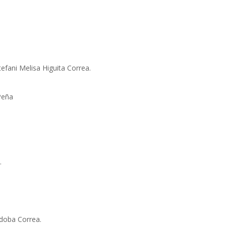
fani Melisa Higuita Correa.
Peña
.
doba Correa.