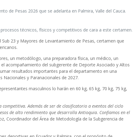
o de Pesas 2026 que se adelanta en Palmira, Valle del Cauca.
rocesos técnicos, físicos y competitivos de cara a este certamen.
onal Sub 23 y Mayores de Levantamiento de Pesas, certamen que
ericanos.
ores, un metodólogo, una preparadora física, un médico, un
on el acompañamiento del subgerente de Deporte Asociado y Altos
á sumar resultados importantes para el departamento en una
gos Nacionales y Paranacionales de 2027.
representantes masculinos lo harán en 60 kg, 65 kg, 70 kg, 75 kg,
competitiva. Además de ser de clasificatorio a eventos del ciclo
ocesos de alto rendimiento que desarrolla Antioquia. Confiamos en el
z, Coordinador del Área de Metodología de la Subgerencia de
es deportivas en Ecuador y Palmira, con el propósito de