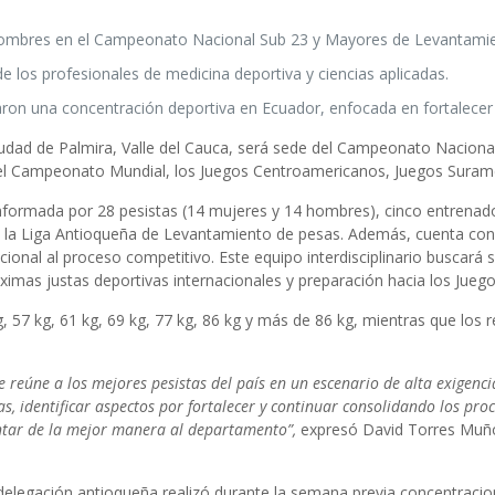
hombres en el Campeonato Nacional Sub 23 y Mayores de Levantamient
de los profesionales de medicina deportiva y ciencias aplicadas.
on una concentración deportiva en Ecuador, enfocada en fortalecer p
la ciudad de Palmira, Valle del Cauca, será sede del Campeonato Naci
o: el Campeonato Mundial, los Juegos Centroamericanos, Juegos Suram
nformada por 28 pesistas (14 mujeres y 14 hombres), cinco entrenad
de la Liga Antioqueña de Levantamiento de pesas. Además, cuenta c
ional al proceso competitivo. Este equipo interdisciplinario buscar
áximas justas deportivas internacionales y preparación hacia los Jue
, 57 kg, 61 kg, 69 kg, 77 kg, 86 kg y más de 86 kg, mientras que los 
eúne a los mejores pesistas del país en un escenario de alta exigencia 
as, identificar aspectos por fortalecer y continuar consolidando los pr
sentar de la mejor manera al departamento”,
expresó David Torres Muño
elegación antioqueña realizó durante la semana previa concentracion