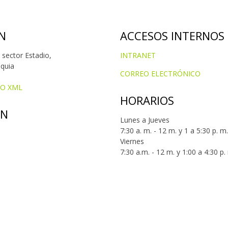
N
ACCESOS INTERNOS
 sector Estadio,
INTRANET
oquia
CORREO ELECTRÓNICO
IO XML
HORARIOS
ÓN
Lunes a Jueves
7:30 a. m. - 12 m. y 1 a 5:30 p. m.
Viernes
7:30 a.m. - 12 m. y 1:00 a 4:30 p.