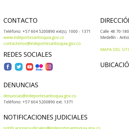
CONTACTO
DIRECCIÓ
Teléfono: +57 604 5200890 ext(s). 1000 - 1371
Calle 48 70-180
www.indeportesantioquia.gov.co
Medellín - Anti
contactenos@indeportesantioquia.gov.co
MAPA DEL SIT
REDES SOCIALES
UBICACI
DENUNCIAS
denuncias@indeportesantioquia.gov.co
Teléfono: +57 604 5200890 ext. 1371
NOTIFICACIONES JUDICIALES
notificacionesjudiciales@indeportesantioquia.gov.co