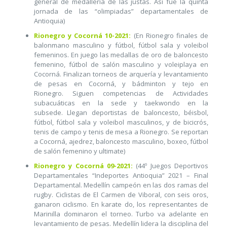
general de medallería de las justas. Así fue la quinta
jornada de las “olimpiadas” departamentales de
Antioquia)
Rionegro y Cocorná 10-2021:
(En Rionegro finales de
balonmano masculino y fútbol, fútbol sala y voleibol
femeninos. En juego las medallas de oro de baloncesto
femenino, fútbol de salón masculino y voleiplaya en
Cocorná. Finalizan torneos de arquería y levantamiento
de pesas en Cocorná, y bádminton y tejo en
Rionegro. Siguen competencias de Actividades
subacuáticas en la sede y taekwondo en la
subsede. Llegan deportistas de baloncesto, béisbol,
fútbol, fútbol sala y voleibol masculinos, y de bicicrós,
tenis de campo y tenis de mesa a Rionegro. Se reportan
a Cocorná, ajedrez, baloncesto masculino, boxeo, fútbol
de salón femenino y ultimate)
Rionegro y Cocorná 09-2021:
(44º Juegos Deportivos
Departamentales “Indeportes Antioquia” 2021 – Final
Departamental. Medellín campeón en las dos ramas del
rugby. Ciclistas de El Carmen de Viboral, con seis oros,
ganaron ciclismo. En karate do, los representantes de
Marinilla dominaron el torneo. Turbo va adelante en
levantamiento de pesas. Medellín lidera la disciplina del