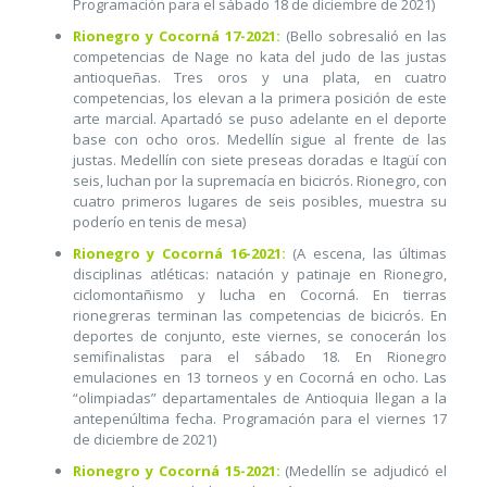
Programación para el sábado 18 de diciembre de 2021)
Rionegro y Cocorná 17-2021:
(Bello sobresalió en las
competencias de Nage no kata del judo de las justas
antioqueñas. Tres oros y una plata, en cuatro
competencias, los elevan a la primera posición de este
arte marcial. Apartadó se puso adelante en el deporte
base con ocho oros. Medellín sigue al frente de las
justas. Medellín con siete preseas doradas e Itagüí con
seis, luchan por la supremacía en bicicrós. Rionegro, con
cuatro primeros lugares de seis posibles, muestra su
poderío en tenis de mesa)
Rionegro y Cocorná 16-2021:
(A escena, las últimas
disciplinas atléticas: natación y patinaje en Rionegro,
ciclomontañismo y lucha en Cocorná. En tierras
rionegreras terminan las competencias de bicicrós. En
deportes de conjunto, este viernes, se conocerán los
semifinalistas para el sábado 18. En Rionegro
emulaciones en 13 torneos y en Cocorná en ocho. Las
“olimpiadas” departamentales de Antioquia llegan a la
antepenúltima fecha. Programación para el viernes 17
de diciembre de 2021)
Rionegro y Cocorná 15-2021:
(Medellín se adjudicó el