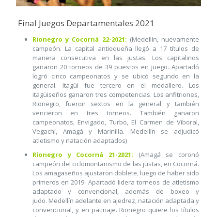
Final Juegos Departamentales 2021
Rionegro y Cocorná 22-2021:
(Medellín, nuevamente
campeón. La capital antioqueña llegó a 17 títulos de
manera consecutiva en las justas. Los capitalinos
ganaron 20 torneos de 39 puestos en juego. Apartadó
logró cinco campeonatos y se ubicó segundo en la
general. Itagüí fue tercero en el medallero. Los
itagüiseños ganaron tres competencias. Los anfitriones,
Rionegro, fueron sextos en la general y también
vencieron en tres torneos. También ganaron
campeonatos, Envigado, Turbo, El Carmen de Viboral,
Vegachí, Amagá y Marinilla. Medellín se adjudicó
atletismo y natación adaptados)
Rionegro y Cocorná 21-2021:
(Amagá se coronó
campeón del ciclomontañismo de las justas, en Cocorná.
Los amagaseños ajustaron doblete, luego de haber sido
primeros en 2019. Apartadó lidera torneos de atletismo
adaptado y convencional, además de boxeo y
judo. Medellín adelante en ajedrez, natación adaptada y
convencional, y en patinaje. Rionegro quiere los títulos