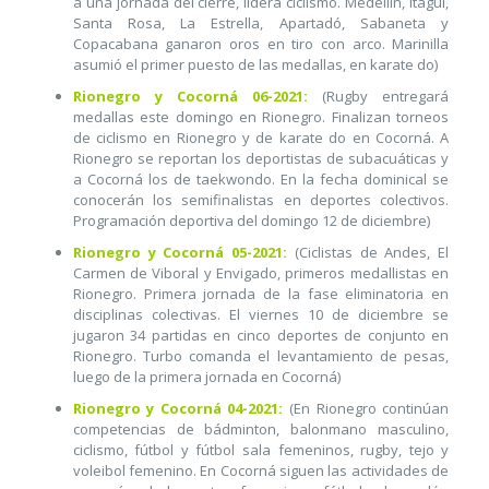
a una jornada del cierre, lidera ciclismo. Medellín, Itagüí,
Santa Rosa, La Estrella, Apartadó, Sabaneta y
Copacabana ganaron oros en tiro con arco. Marinilla
asumió el primer puesto de las medallas, en karate do)
Rionegro y Cocorná 06-2021:
(Rugby entregará
medallas este domingo en Rionegro. Finalizan torneos
de ciclismo en Rionegro y de karate do en Cocorná. A
Rionegro se reportan los deportistas de subacuáticas y
a Cocorná los de taekwondo. En la fecha dominical se
conocerán los semifinalistas en deportes colectivos.
Programación deportiva del domingo 12 de diciembre)
Rionegro y Cocorná 05-2021:
(Ciclistas de Andes, El
Carmen de Viboral y Envigado, primeros medallistas en
Rionegro. Primera jornada de la fase eliminatoria en
disciplinas colectivas. El viernes 10 de diciembre se
jugaron 34 partidas en cinco deportes de conjunto en
Rionegro. Turbo comanda el levantamiento de pesas,
luego de la primera jornada en Cocorná)
Rionegro y Cocorná 04-2021:
(En Rionegro continúan
competencias de bádminton, balonmano masculino,
ciclismo, fútbol y fútbol sala femeninos, rugby, tejo y
voleibol femenino. En Cocorná siguen las actividades de