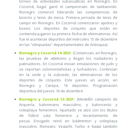
torneo de actividades subacuáticas en Rionegro. En
Cocorná, Itagüí ganó el campeonato de taekwondo.
Rionegro comenzó liderando las competencias de
bicicrós y tenis de mesa. Primera jornada de tenis de
campo en Rionegro. En Cocorná comenzaron ajedrez y
boxeo. Los deportes de conjunto que están en
contienda jugaron su primera fecha de eliminatorias. Así
fue el acontecer deportivo del miércoles 15 de diciembre
en las “olimpiadas” departamentales de Antioquia)
Rionegro y Cocorná 14-2021:
(Comienzan, en Rionegro,
las pruebas de atletismo y llegan los nadadores y
patinadores. En Cocorná inician emulaciones de judo y
se reportan ciclomontañistas y luchadores. Continúan
en la sede y la subsede, las eliminatorias de los
deportes de conjunto. Este jueves en acción, en
Rionegro y Carepa, 16 deportes. Programación
deportiva del jueves 16 de diciembre
Rionegro y Cocorná 13-2021
:
(Medellín campeón de
Arquería, balonmano masculino, y baloncesto y
voleiplaya femeninos. Apartadó se alzó con los títulos
de fútbol sala femenino y levantamiento de
pesas. Envigado reinó en bádminton y voleiplaya
masculino. Rionegro, Vegachí, Turbo e Itagüí también