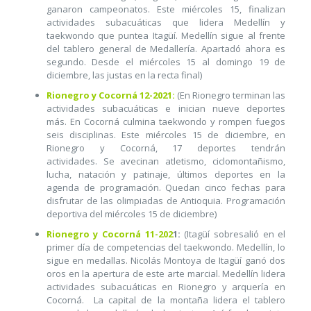
ganaron campeonatos. Este miércoles 15, finalizan
actividades subacuáticas que lidera Medellín y
taekwondo que puntea Itagüí. Medellín sigue al frente
del tablero general de Medallería. Apartadó ahora es
segundo. Desde el miércoles 15 al domingo 19 de
diciembre, las justas en la recta final)
Rionegro y Cocorná 12-2021:
(En Rionegro terminan las
actividades subacuáticas e inician nueve deportes
más. En Cocorná culmina taekwondo y rompen fuegos
seis disciplinas. Este miércoles 15 de diciembre, en
Rionegro y Cocorná, 17 deportes tendrán
actividades. Se avecinan atletismo, ciclomontañismo,
lucha, natación y patinaje, últimos deportes en la
agenda de programación. Quedan cinco fechas para
disfrutar de las olimpiadas de Antioquia. Programación
deportiva del miércoles 15 de diciembre)
Rionegro y Cocorná 11-202
1:
(Itagüí sobresalió en el
primer día de competencias del taekwondo. Medellín, lo
sigue en medallas. Nicolás Montoya de Itagüí ganó dos
oros en la apertura de este arte marcial. Medellín lidera
actividades subacuáticas en Rionegro y arquería en
Cocorná. La capital de la montaña lidera el tablero