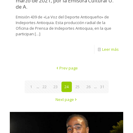
marzo de 2021, por la Emisora Cultural U.
de A.
Emisión 439 de «La Voz del Deporte Antioqueño» de
Indeportes Antioquia. Esta producción radial de la
Oficina de Prensa de Indeportes Antioquia, en la que
participan
[…]
Leer más
Prev page
1
...
22
23
24
25
26
...
31
Next page