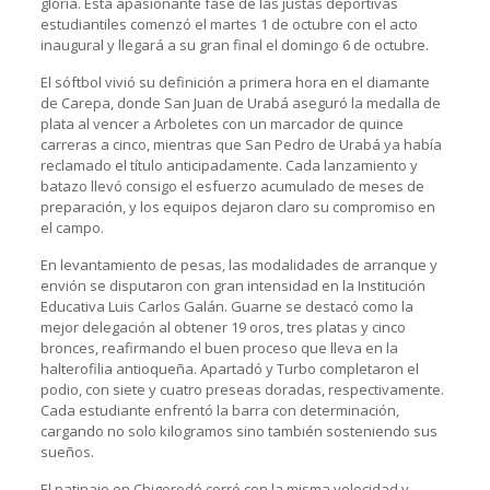
gloria. Esta apasionante fase de las justas deportivas
estudiantiles comenzó el martes 1 de octubre con el acto
inaugural y llegará a su gran final el domingo 6 de octubre.
El sóftbol vivió su definición a primera hora en el diamante
de Carepa, donde San Juan de Urabá aseguró la medalla de
plata al vencer a Arboletes con un marcador de quince
carreras a cinco, mientras que San Pedro de Urabá ya había
reclamado el título anticipadamente. Cada lanzamiento y
batazo llevó consigo el esfuerzo acumulado de meses de
preparación, y los equipos dejaron claro su compromiso en
el campo.
En levantamiento de pesas, las modalidades de arranque y
envión se disputaron con gran intensidad en la Institución
Educativa Luis Carlos Galán. Guarne se destacó como la
mejor delegación al obtener 19 oros, tres platas y cinco
bronces, reafirmando el buen proceso que lleva en la
halterofilia antioqueña. Apartadó y Turbo completaron el
podio, con siete y cuatro preseas doradas, respectivamente.
Cada estudiante enfrentó la barra con determinación,
cargando no solo kilogramos sino también sosteniendo sus
sueños.
El patinaje en Chigorodó cerró con la misma velocidad y