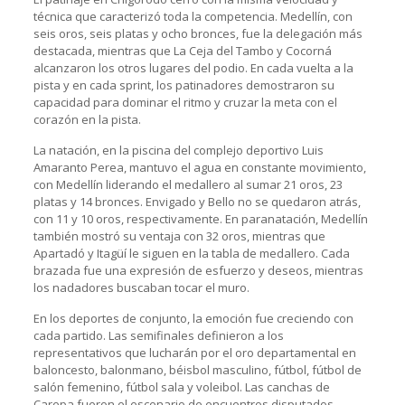
técnica que caracterizó toda la competencia. Medellín, con
seis oros, seis platas y ocho bronces, fue la delegación más
destacada, mientras que La Ceja del Tambo y Cocorná
alcanzaron los otros lugares del podio. En cada vuelta a la
pista y en cada sprint, los patinadores demostraron su
capacidad para dominar el ritmo y cruzar la meta con el
corazón en la pista.
La natación, en la piscina del complejo deportivo Luis
Amaranto Perea, mantuvo el agua en constante movimiento,
con Medellín liderando el medallero al sumar 21 oros, 23
platas y 14 bronces. Envigado y Bello no se quedaron atrás,
con 11 y 10 oros, respectivamente. En paranatación, Medellín
también mostró su ventaja con 32 oros, mientras que
Apartadó y Itagüí le siguen en la tabla de medallero. Cada
brazada fue una expresión de esfuerzo y deseos, mientras
los nadadores buscaban tocar el muro.
En los deportes de conjunto, la emoción fue creciendo con
cada partido. Las semifinales definieron a los
representativos que lucharán por el oro departamental en
baloncesto, balonmano, béisbol masculino, fútbol, fútbol de
salón femenino, fútbol sala y voleibol. Las canchas de
Carepa fueron el escenario de encuentros disputados,