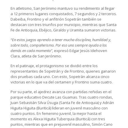
En atletismo, San Jerónimo mantuvo su rendimiento al llegar
a 12 primeros lugares conquistados, 7 segundos y 2 terceros.
Dabeiba, Frontino y el anfitrión Sopetrán también se
destacan con tres triunfos por municipio, mientras que Santa
Fe de Antioquia, Ebéjico, Giraldo y Uramita sumaron victorias.
“En estos juegos aprendo a tener mucha disciplina, humildad y,
sobre todo, compañerismo. Por eso uno siempre ayuda a los
demás en cada momento”,
expresó Edgar Jesús Idehoven
Clara, atleta de San Jerónimo.
En el patinaje, el protagonismo se dividió entre los
representantes de Sopetrán y de Frontino, quienes ganaron
dos pruebas cada uno. Con esto, Sopetrán alcanza cinco
victorias en lo que va del certamen y Frontino suma cuatro.
Por su parte, el ajedrez avanza con partidas reñidas en el
parque educativo Decute Las Guamas. Tras cuatro rondas,
Juan Sebastián Silva Úsuga (Santa Fe de Antioquia) y Adrián
Higuita Higuita (Buriticá) lideran en juvenil masculino con
cuatro puntos. En femenino juvenil, la mejor hasta el
momento es Alexa Higuita Tuberquia (Buriticá) con tres
puntos, mientras que en prejuvenil masculino, Simón Cano