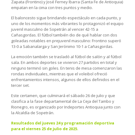
Zapata (Frontino) y José Ferney Ibarra (Santa Fe de Antioquia)
empatan en la cima con tres puntos y medio.
El baloncesto sigue brindando espectáculo en cada punto, y
uno de los momentos más vibrantes lo protagonizó el equipo
juvenil masculino de Sopetrán al vencer 42-15 a
Cañasgordas. El fútbol también dio de qué hablar con dos
goleadas notables en prejuvenil masculino: Frontino superó
13-0 a Sabanalarga y San Jerónimo 10-1 a Cañasgordas.
La emoción también se trasladó al fútbol de salón y al fútbol
sala. En ambos deportes se vivieron 27 partidos en total y
ninguno terminó sin goles. En tenis de mesa comenzaron las
rondas individuales, mientras que el voleibol ofreció
enfrentamientos intensos, algunos de ellos definidos en el
tercer set.
Este certamen, que culminará el sábado 26 de julio y que
clasifica a la fase departamental de La Ceja del Tambo y
Rionegro, es organizado por Indeportes Antioquia junto con
la Alcaldía de Sopetrán.
Resultados del jueves 24 y programación deportiva
para el viernes 25 de julio de 2025.