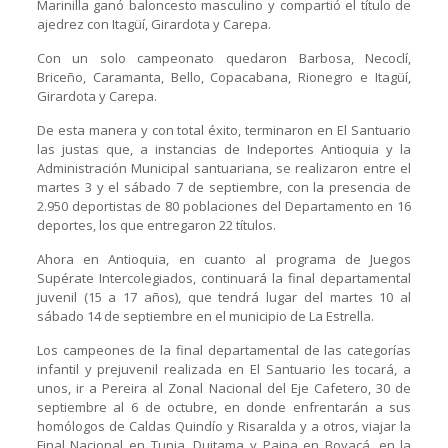
Marinilla ganó baloncesto masculino y compartió el título de
ajedrez con Itagüí, Girardota y Carepa.
Con un solo campeonato quedaron Barbosa, Necoclí,
Briceño, Caramanta, Bello, Copacabana, Rionegro e Itagüí,
Girardota y Carepa.
De esta manera y con total éxito, terminaron en El Santuario
las justas que, a instancias de Indeportes Antioquia y la
Administración Municipal santuariana, se realizaron entre el
martes 3 y el sábado 7 de septiembre, con la presencia de
2.950 deportistas de 80 poblaciones del Departamento en 16
deportes, los que entregaron 22 títulos.
Ahora en Antioquia, en cuanto al programa de Juegos
Supérate Intercolegiados, continuará la final departamental
juvenil (15 a 17 años), que tendrá lugar del martes 10 al
sábado 14 de septiembre en el municipio de La Estrella.
Los campeones de la final departamental de las categorías
infantil y prejuvenil realizada en El Santuario les tocará, a
unos, ir a Pereira al Zonal Nacional del Eje Cafetero, 30 de
septiembre al 6 de octubre, en donde enfrentarán a sus
homólogos de Caldas Quindío y Risaralda y a otros, viajar la
Final Nacional en Tunja, Duitama y Paipa en Boyacá, en la