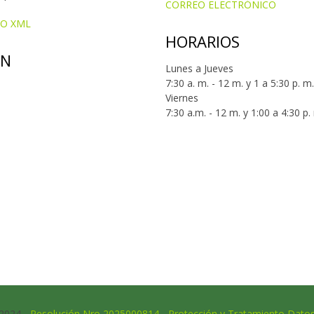
CORREO ELECTRÓNICO
IO XML
HORARIOS
ÓN
Lunes a Jueves
7:30 a. m. - 12 m. y 1 a 5:30 p. m.
Viernes
7:30 a.m. - 12 m. y 1:00 a 4:30 p.
 2024 -
Resolución Nro 2025000814 - Protección y Tratamiento Dato