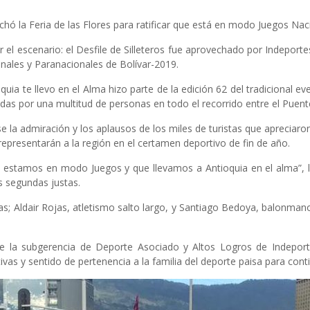
hó la Feria de las Flores para ratificar que está en modo Juegos Nac
 el escenario: el Desfile de Silleteros fue aprovechado por Indeport
nales y Paranacionales de Bolívar-2019.
ioquia te llevo en el Alma hizo parte de la edición 62 del tradicional
das por una multitud de personas en todo el recorrido entre el Puent
la admiración y los aplausos de los miles de turistas que apreciaron e
representarán a la región en el certamen deportivo de fin de año.
 estamos en modo Juegos y que llevamos a Antioquia en el alma”, le
s segundas justas.
as; Aldair Rojas, atletismo salto largo, y Santiago Bedoya, balonman
la subgerencia de Deporte Asociado y Altos Logros de Indeportes
tativas y sentido de pertenencia a la familia del deporte paisa para c