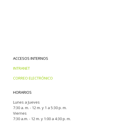
ACCESOS INTERNOS
INTRANET
CORREO ELECTRÓNICO
HORARIOS
Lunes a Jueves
7:30 a. m. - 12 m. y 1 a 5:30 p. m.
Viernes
7:30 a.m. - 12 m. y 1:00 a 4:30 p. m.