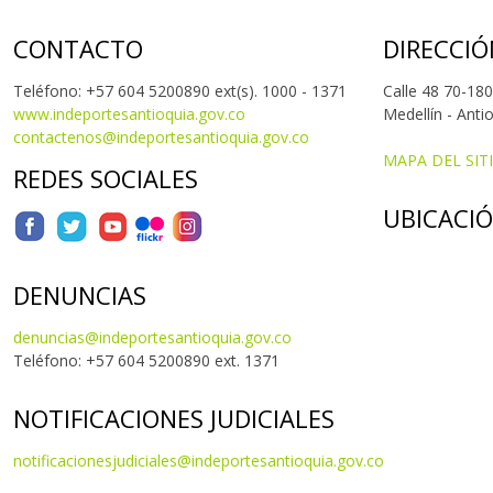
CONTACTO
DIRECCIÓ
Teléfono: +57 604 5200890 ext(s). 1000 - 1371
Calle 48 70-180
www.indeportesantioquia.gov.co
Medellín - Anti
contactenos@indeportesantioquia.gov.co
MAPA DEL SIT
REDES SOCIALES
UBICACI
DENUNCIAS
denuncias@indeportesantioquia.gov.co
Teléfono: +57 604 5200890 ext. 1371
NOTIFICACIONES JUDICIALES
notificacionesjudiciales@indeportesantioquia.gov.co